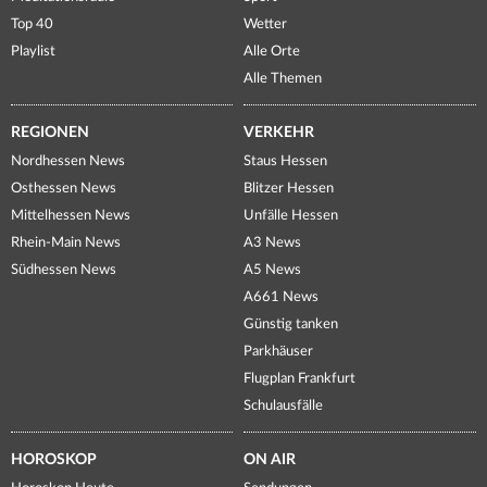
Top 40
Wetter
Playlist
Alle Orte
Alle Themen
REGIONEN
VERKEHR
Nordhessen News
Staus Hessen
Osthessen News
Blitzer Hessen
Mittelhessen News
Unfälle Hessen
Rhein-Main News
A3 News
Südhessen News
A5 News
A661 News
Günstig tanken
Parkhäuser
Flugplan Frankfurt
Schulausfälle
HOROSKOP
ON AIR