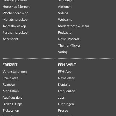
Horoskop Heute
Sendungen
Horoskop Morgen
Aktionen
Wochenhoroskop
Videos
Monatshoroskop
Webcams
Jahreshoroskop
Moderatoren & Team
Partnerhoroskop
Podcasts
Aszendent
News-Podcast
Themen-Ticker
Voting
FREIZEIT
FFH-WELT
Veranstaltungen
FFH-App
Spielplätze
Newsletter
Rezepte
Kontakt
Meditation
Frequenzen
Ausflugsziele
Jobs
Freizeit-Tipps
Führungen
Ticketshop
Presse