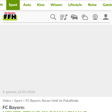
ft
Sport
Auto
Kino
Wissen
Lifestyle
Reise
Gami
Playlist
Staupilot
Wetter
Webcam
Mein
© glomex, 22.05.2026
Video
>
Sport
>
FC Bayern: Neuer fehlt im Pokalfinale
FC Bayern: