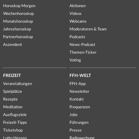
Horoskop Morgen
Aktionen
Wochenhoroskop
Videos
Monatshoroskop
Webcams
Jahreshoroskop
Moderatoren & Team
Partnerhoroskop
Podcasts
Aszendent
News-Podcast
Themen-Ticker
Voting
FREIZEIT
FFH-WELT
Veranstaltungen
FFH-App
Spielplätze
Newsletter
Rezepte
Kontakt
Meditation
Frequenzen
Ausflugsziele
Jobs
Freizeit-Tipps
Führungen
Ticketshop
Presse
Lotto Hessen
Radiowerbung