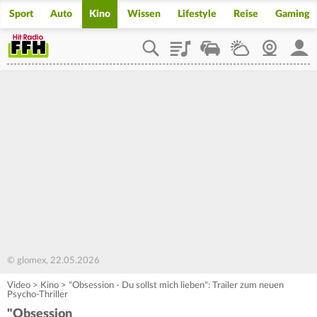
Sport
Auto
Kino
Wissen
Lifestyle
Reise
Gaming
Playlist
Staupilot
Wetter
Webcam
Mein
© glomex, 22.05.2026
Video
>
Kino
>
"Obsession - Du sollst mich lieben": Trailer zum neuen
Psycho-Thriller
"Obsession