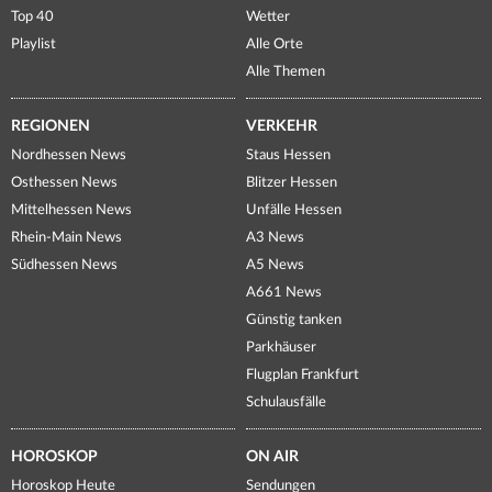
Top 40
Wetter
Playlist
Alle Orte
Alle Themen
REGIONEN
VERKEHR
Nordhessen News
Staus Hessen
Osthessen News
Blitzer Hessen
Mittelhessen News
Unfälle Hessen
Rhein-Main News
A3 News
Südhessen News
A5 News
A661 News
Günstig tanken
Parkhäuser
Flugplan Frankfurt
Schulausfälle
HOROSKOP
ON AIR
Horoskop Heute
Sendungen