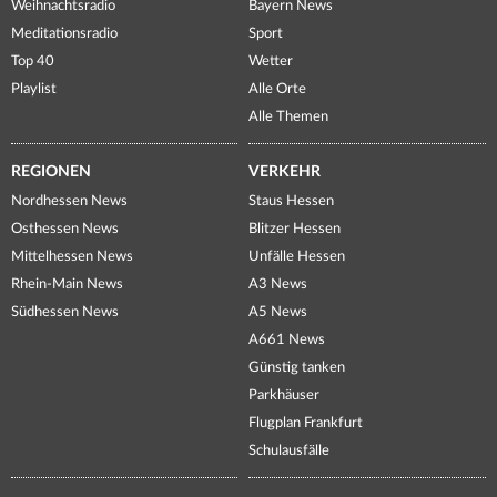
Weihnachtsradio
Bayern News
Meditationsradio
Sport
Top 40
Wetter
Playlist
Alle Orte
Alle Themen
REGIONEN
VERKEHR
Nordhessen News
Staus Hessen
Osthessen News
Blitzer Hessen
Mittelhessen News
Unfälle Hessen
Rhein-Main News
A3 News
Südhessen News
A5 News
A661 News
Günstig tanken
Parkhäuser
Flugplan Frankfurt
Schulausfälle