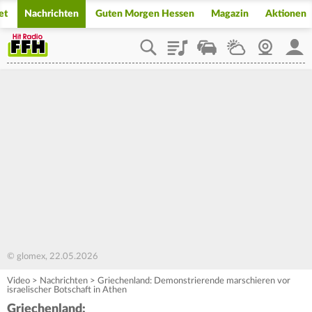
et
Nachrichten
Guten Morgen Hessen
Magazin
Aktionen
Playlist
Staupilot
Wetter
Webcam
Mein
© glomex, 22.05.2026
Video
>
Nachrichten
>
Griechenland: Demonstrierende marschieren vor
israelischer Botschaft in Athen
Griechenland: