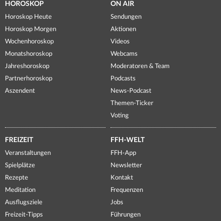
HOROSKOP
ON AIR
Horoskop Heute
Sendungen
Horoskop Morgen
Aktionen
Wochenhoroskop
Videos
Monatshoroskop
Webcams
Jahreshoroskop
Moderatoren & Team
Partnerhoroskop
Podcasts
Aszendent
News-Podcast
Themen-Ticker
Voting
FREIZEIT
FFH-WELT
Veranstaltungen
FFH-App
Spielplätze
Newsletter
Rezepte
Kontakt
Meditation
Frequenzen
Ausflugsziele
Jobs
Freizeit-Tipps
Führungen