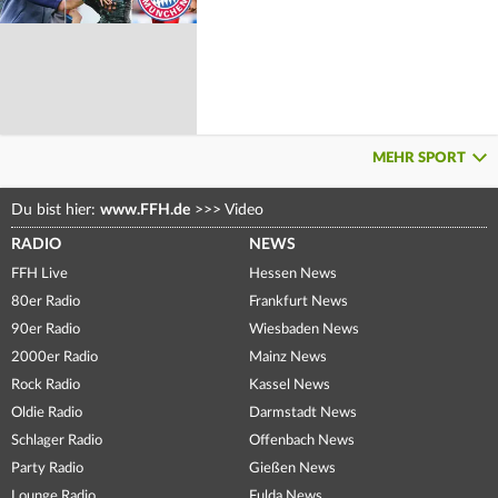
MEHR SPORT
Du bist hier:
www.FFH.de
>>>
Video
RADIO
NEWS
FFH Live
Hessen News
80er Radio
Frankfurt News
90er Radio
Wiesbaden News
2000er Radio
Mainz News
Rock Radio
Kassel News
Oldie Radio
Darmstadt News
Schlager Radio
Offenbach News
Party Radio
Gießen News
Lounge Radio
Fulda News