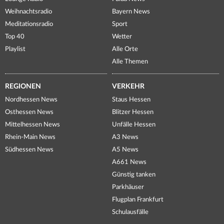
Weihnachtsradio
Bayern News
Meditationsradio
Sport
Top 40
Wetter
Playlist
Alle Orte
Alle Themen
REGIONEN
VERKEHR
Nordhessen News
Staus Hessen
Osthessen News
Blitzer Hessen
Mittelhessen News
Unfälle Hessen
Rhein-Main News
A3 News
Südhessen News
A5 News
A661 News
Günstig tanken
Parkhäuser
Flugplan Frankfurt
Schulausfälle