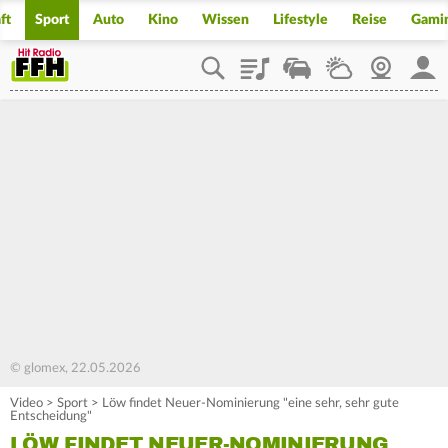
ft
Sport
Auto
Kino
Wissen
Lifestyle
Reise
Gami
Playlist
Staupilot
Wetter
Webcam
Mein
© glomex, 22.05.2026
Video
>
Sport
>
Löw findet Neuer-Nominierung "eine sehr, sehr gute
Entscheidung"
LÖW FINDET NEUER-NOMINIERUNG