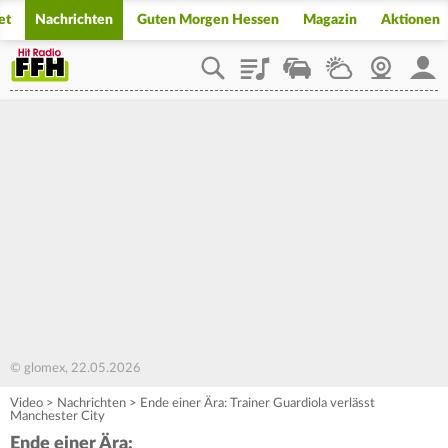
et
Nachrichten
Guten Morgen Hessen
Magazin
Aktionen
Playlist
Staupilot
Wetter
Webcam
Mein
© glomex, 22.05.2026
Video
>
Nachrichten
>
Ende einer Ära: Trainer Guardiola verlässt
Manchester City
Ende einer Ära: