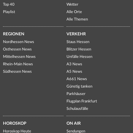
Top 40
Wetter
Playlist
Alle Orte
Alle Themen
REGIONEN
VERKEHR
Nordhessen News
Staus Hessen
Osthessen News
Blitzer Hessen
Mittelhessen News
Unfälle Hessen
Rhein-Main News
A3 News
Südhessen News
A5 News
A661 News
Günstig tanken
Parkhäuser
Flugplan Frankfurt
Schulausfälle
HOROSKOP
ON AIR
Horoskop Heute
Sendungen