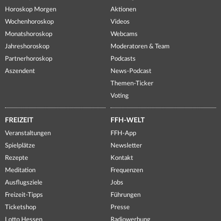
Horoskop Morgen
Aktionen
Wochenhoroskop
Videos
Monatshoroskop
Webcams
Jahreshoroskop
Moderatoren & Team
Partnerhoroskop
Podcasts
Aszendent
News-Podcast
Themen-Ticker
Voting
FREIZEIT
FFH-WELT
Veranstaltungen
FFH-App
Spielplätze
Newsletter
Rezepte
Kontakt
Meditation
Frequenzen
Ausflugsziele
Jobs
Freizeit-Tipps
Führungen
Ticketshop
Presse
Lotto Hessen
Radiowerbung