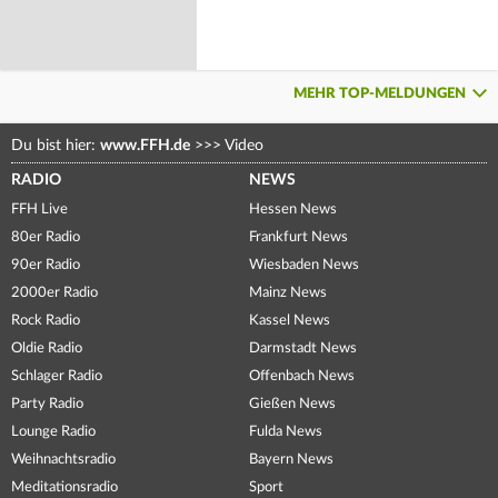
MEHR TOP-MELDUNGEN
Du bist hier:
www.FFH.de
>>>
Video
RADIO
NEWS
FFH Live
Hessen News
80er Radio
Frankfurt News
90er Radio
Wiesbaden News
2000er Radio
Mainz News
Rock Radio
Kassel News
Oldie Radio
Darmstadt News
Schlager Radio
Offenbach News
Party Radio
Gießen News
Lounge Radio
Fulda News
Weihnachtsradio
Bayern News
Meditationsradio
Sport