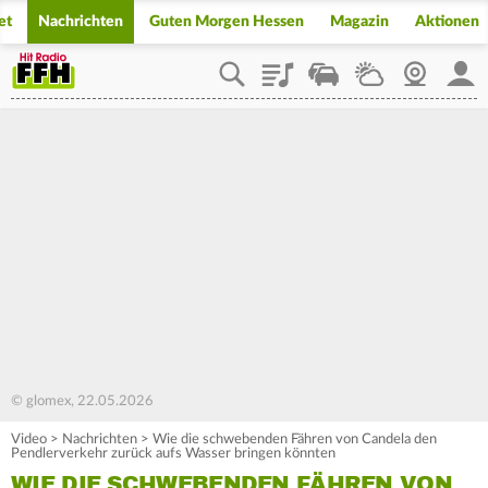
et
Nachrichten
Guten Morgen Hessen
Magazin
Aktionen
Playlist
Staupilot
Wetter
Webcam
Mein
© glomex, 22.05.2026
Video
>
Nachrichten
>
Wie die schwebenden Fähren von Candela den
Pendlerverkehr zurück aufs Wasser bringen könnten
WIE DIE SCHWEBENDEN FÄHREN VON