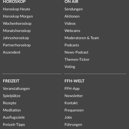
HOROSKOP
ON AIR
Horoskop Heute
Sendungen
Horoskop Morgen
Aktionen
Wochenhoroskop
Videos
Monatshoroskop
Webcams
Jahreshoroskop
Moderatoren & Team
Partnerhoroskop
Podcasts
Aszendent
News-Podcast
Themen-Ticker
Voting
FREIZEIT
FFH-WELT
Veranstaltungen
FFH-App
Spielplätze
Newsletter
Rezepte
Kontakt
Meditation
Frequenzen
Ausflugsziele
Jobs
Freizeit-Tipps
Führungen