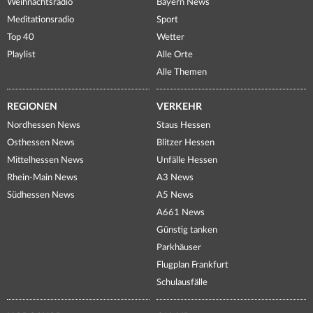
Weihnachtsradio
Bayern News
Meditationsradio
Sport
Top 40
Wetter
Playlist
Alle Orte
Alle Themen
REGIONEN
VERKEHR
Nordhessen News
Staus Hessen
Osthessen News
Blitzer Hessen
Mittelhessen News
Unfälle Hessen
Rhein-Main News
A3 News
Südhessen News
A5 News
A661 News
Günstig tanken
Parkhäuser
Flugplan Frankfurt
Schulausfälle