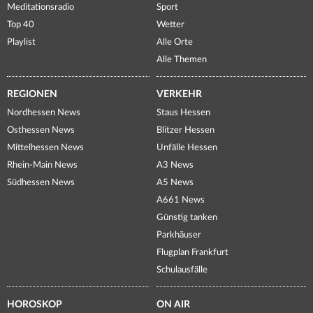
Meditationsradio
Sport
Top 40
Wetter
Playlist
Alle Orte
Alle Themen
REGIONEN
VERKEHR
Nordhessen News
Staus Hessen
Osthessen News
Blitzer Hessen
Mittelhessen News
Unfälle Hessen
Rhein-Main News
A3 News
Südhessen News
A5 News
A661 News
Günstig tanken
Parkhäuser
Flugplan Frankfurt
Schulausfälle
HOROSKOP
ON AIR