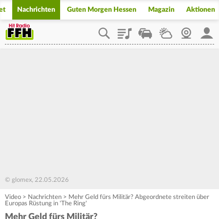
et
Nachrichten
Guten Morgen Hessen
Magazin
Aktionen
Playlist
Staupilot
Wetter
Webcam
Mein
© glomex, 22.05.2026
Video
>
Nachrichten
>
Mehr Geld fürs Militär? Abgeordnete streiten über
Europas Rüstung in 'The Ring'
Mehr Geld fürs Militär?