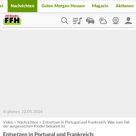
et
Nachrichten
Guten Morgen Hessen
Magazin
Aktionen
Playlist
Staupilot
Wetter
Webcam
Mein
© glomex, 22.05.2026
Video
>
Nachrichten
>
Entsetzen in Portugal und Frankreich: Was zum Fall
der ausgesetzten Kinder bekannt ist
Entsetzen in Portugal und Frankreich: