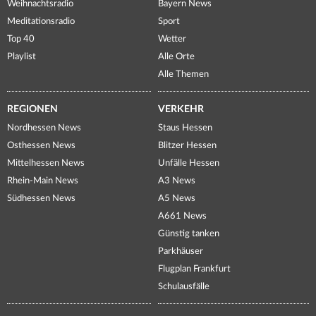
Weihnachtsradio
Bayern News
Meditationsradio
Sport
Top 40
Wetter
Playlist
Alle Orte
Alle Themen
REGIONEN
VERKEHR
Nordhessen News
Staus Hessen
Osthessen News
Blitzer Hessen
Mittelhessen News
Unfälle Hessen
Rhein-Main News
A3 News
Südhessen News
A5 News
A661 News
Günstig tanken
Parkhäuser
Flugplan Frankfurt
Schulausfälle