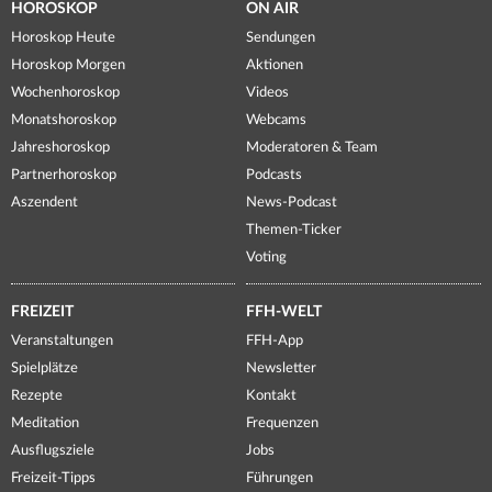
HOROSKOP
ON AIR
Horoskop Heute
Sendungen
Horoskop Morgen
Aktionen
Wochenhoroskop
Videos
Monatshoroskop
Webcams
Jahreshoroskop
Moderatoren & Team
Partnerhoroskop
Podcasts
Aszendent
News-Podcast
Themen-Ticker
Voting
FREIZEIT
FFH-WELT
Veranstaltungen
FFH-App
Spielplätze
Newsletter
Rezepte
Kontakt
Meditation
Frequenzen
Ausflugsziele
Jobs
Freizeit-Tipps
Führungen