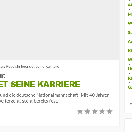
A
Mu
Wi
Sp
A
K
W
gur: Podolski beendet seine Karriere
Li
r:
Re
T SEINE KARRIERE
G
 und die deutsche Nationalmannschaft. Mit 40 Jahren
eitergeht, steht bereits fest.