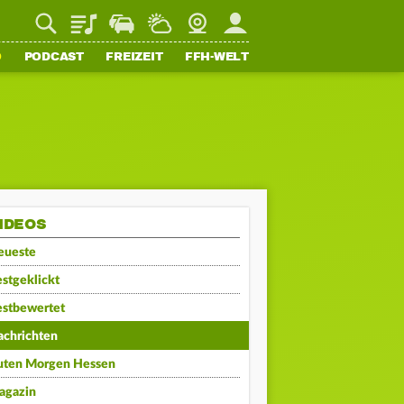
Playlist
Staupilot
Wetter
Webcam
Mein FFH
O
PODCAST
FREIZEIT
FFH-WELT
IDEOS
eueste
stgeklickt
estbewertet
achrichten
uten Morgen Hessen
agazin