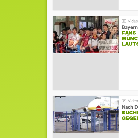
Bayern
FANS
MÜNC
LAUT
Nach D
SUCH
GEGE