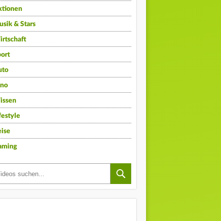
ktionen
sik & Stars
rtschaft
ort
uto
ino
issen
festyle
ise
aming