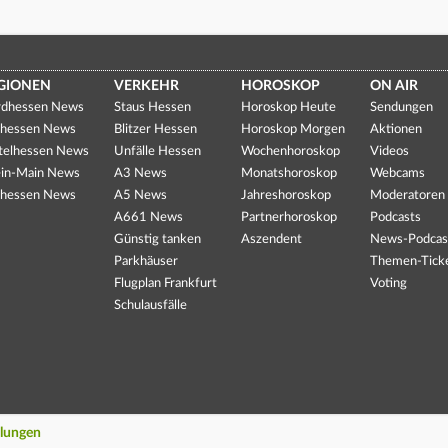
GIONEN
VERKEHR
HOROSKOP
ON AIR
dhessen News
Staus Hessen
Horoskop Heute
Sendungen
hessen News
Blitzer Hessen
Horoskop Morgen
Aktionen
telhessen News
Unfälle Hessen
Wochenhoroskop
Videos
in-Main News
A3 News
Monatshoroskop
Webcams
hessen News
A5 News
Jahreshoroskop
Moderatoren
A661 News
Partnerhoroskop
Podcasts
Günstig tanken
Aszendent
News-Podcas
Parkhäuser
Themen-Tick
Flugplan Frankfurt
Voting
Schulausfälle
llungen