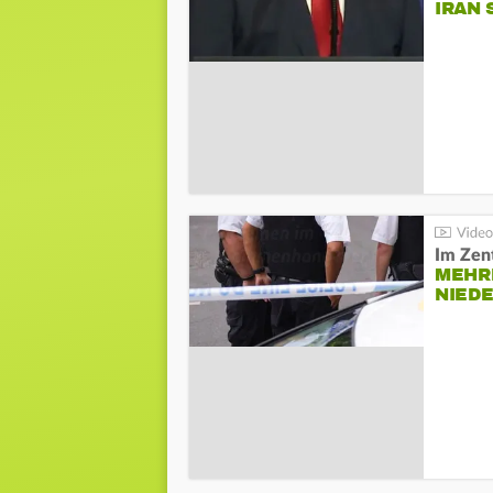
IRAN 
Im Zen
MEHR
NIED