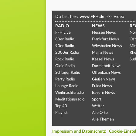
Du bist hier:
www.FFH.de
>>>
Video
RADIO
NEWS
RE
FFH Live
Hessen News
Nor
80er Radio
Frankfurt News
Ost
90er Radio
Wiesbaden News
Mit
2000er Radio
Mainz News
Rhe
Rock Radio
Kassel News
Süd
Oldie Radio
Darmstadt News
Schlager Radio
Offenbach News
Party Radio
Gießen News
Lounge Radio
Fulda News
Weihnachtsradio
Bayern News
Meditationsradio
Sport
Top 40
Wetter
Playlist
Alle Orte
Alle Themen
Impressum und Datenschutz
Cookie-Einste