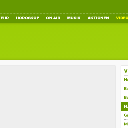
KEHR
HOROSKOP
ON AIR
MUSIK
AKTIONEN
VIDE
V
N
Be
B
N
G
M