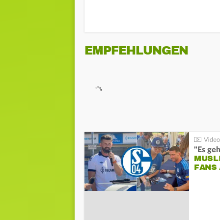
EMPFEHLUNGEN
"Es geh
MUSL
FANS