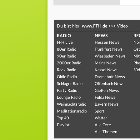
Du bist hier:
www.FFH.de
>>>
Video
RADIO
NEWS
RE
FFH Live
Hessen News
Nor
80er Radio
Frankfurt News
Ost
90er Radio
Wiesbaden News
Mit
2000er Radio
Mainz News
Rhe
Rock Radio
Kassel News
Süd
Oldie Radio
Darmstadt News
Schlager Radio
Offenbach News
Party Radio
Gießen News
Lounge Radio
Fulda News
Weihnachtsradio
Bayern News
Meditationsradio
Sport
Top 40
Wetter
Playlist
Alle Orte
Alle Themen