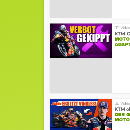
KTM-Ge
MOTO
ADAP
KTM oh
DER 
MOTO