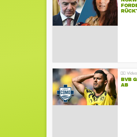
NORW
FORD
RÜCK
BVB 
AB