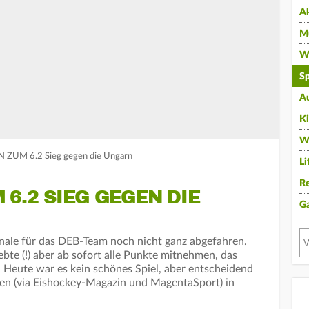
A
Mu
Wi
Sp
A
K
W
 ZUM 6.2 Sieg gegen die Ungarn
Li
Re
 6.2 SIEG GEGEN DIE
G
finale für das DEB-Team noch nicht ganz abgefahren.
ebte (!) aber ab sofort alle Punkte mitnehmen, das
 Heute war es kein schönes Spiel, aber entscheidend
men (via Eishockey-Magazin und MagentaSport) in