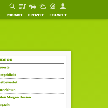
Playlist
Staupilot
Wetter
Webcam
Mein FFH
O
PODCAST
FREIZEIT
FFH-WELT
IDEOS
eueste
stgeklickt
estbewertet
achrichten
uten Morgen Hessen
agazin