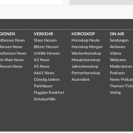
GIONEN
VERKEHR
HOROSKOP
ON AIR
dhessen News
Staus Hessen
Horoskop Heute
Sendungen
hessen News
Blitzer Hessen
Horoskop Morgen
Aktionen
telhessen News
Unfälle Hessen
Wochenhoroskop
Videos
in-Main News
A3 News
Monatshoroskop
Webcams
hessen News
A5 News
Jahreshoroskop
Moderatoren
A661 News
Partnerhoroskop
Podcasts
Günstig tanken
Aszendent
News-Podcas
Parkhäuser
Themen-Tick
Flugplan Frankfurt
Voting
Schulausfälle