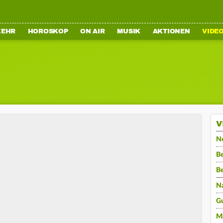
KEHR
HOROSKOP
ON AIR
MUSIK
AKTIONEN
VIDE
V
N
Be
B
N
G
M