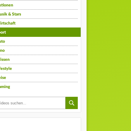
ktionen
sik & Stars
rtschaft
ort
uto
ino
issen
festyle
ise
aming