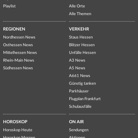
Playlist
Alle Orte
Alle Themen
REGIONEN
VERKEHR
Nordhessen News
Staus Hessen
Osthessen News
Blitzer Hessen
Mittelhessen News
Unfälle Hessen
Rhein-Main News
A3 News
Südhessen News
A5 News
A661 News
Günstig tanken
Parkhäuser
Flugplan Frankfurt
Schulausfälle
HOROSKOP
ON AIR
Horoskop Heute
Sendungen
Horoskop Morgen
Aktionen