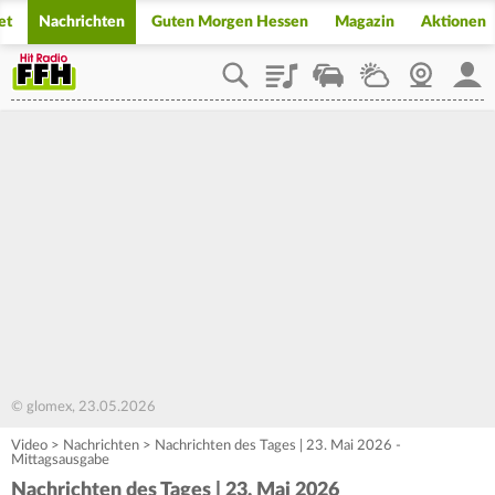
et
Nachrichten
Guten Morgen Hessen
Magazin
Aktionen
Playlist
Staupilot
Wetter
Webcam
Mein
© glomex, 23.05.2026
Video
>
Nachrichten
>
Nachrichten des Tages | 23. Mai 2026 -
Mittagsausgabe
Nachrichten des Tages | 23. Mai 2026