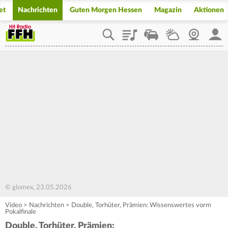
et
Nachrichten
Guten Morgen Hessen
Magazin
Aktionen
Playlist
Staupilot
Wetter
Webcam
Mein
© glomex, 23.05.2026
Video
>
Nachrichten
>
Double, Torhüter, Prämien: Wissenswertes vorm
Pokalfinale
Double, Torhüter, Prämien: