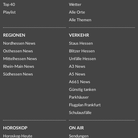
Top 40
Wetter
Playlist
Alle Orte
Alle Themen
REGIONEN
VERKEHR
Nordhessen News
Staus Hessen
Osthessen News
Blitzer Hessen
Mittelhessen News
Unfälle Hessen
Rhein-Main News
A3 News
Südhessen News
A5 News
A661 News
Günstig tanken
Parkhäuser
Flugplan Frankfurt
Schulausfälle
HOROSKOP
ON AIR
Horoskop Heute
Sendungen