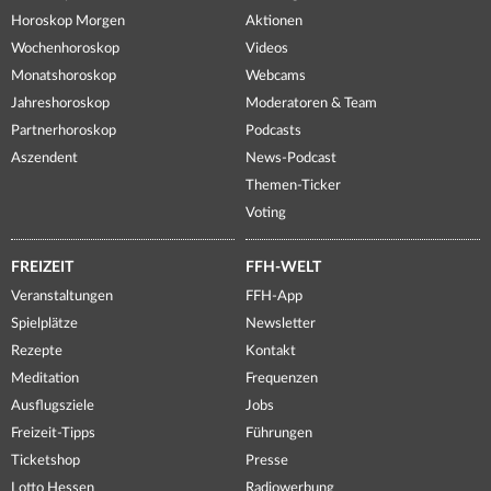
Horoskop Morgen
Aktionen
Wochenhoroskop
Videos
Monatshoroskop
Webcams
Jahreshoroskop
Moderatoren & Team
Partnerhoroskop
Podcasts
Aszendent
News-Podcast
Themen-Ticker
Voting
FREIZEIT
FFH-WELT
Veranstaltungen
FFH-App
Spielplätze
Newsletter
Rezepte
Kontakt
Meditation
Frequenzen
Ausflugsziele
Jobs
Freizeit-Tipps
Führungen
Ticketshop
Presse
Lotto Hessen
Radiowerbung