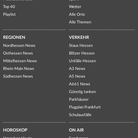
Top 40
Wetter
Playlist
Alle Orte
Alle Themen
REGIONEN
VERKEHR
Nordhessen News
Staus Hessen
Osthessen News
Blitzer Hessen
Mittelhessen News
Unfälle Hessen
Rhein-Main News
A3 News
Südhessen News
A5 News
A661 News
Günstig tanken
Parkhäuser
Flugplan Frankfurt
Schulausfälle
HOROSKOP
ON AIR