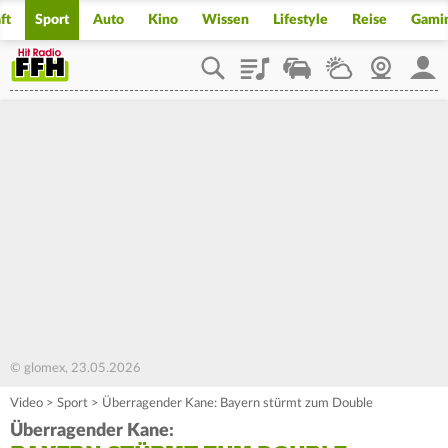
ft
Sport
Auto
Kino
Wissen
Lifestyle
Reise
Gami
Playlist
Staupilot
Wetter
Webcam
Mein
© glomex, 23.05.2026
Video
>
Sport
>
Überragender Kane: Bayern stürmt zum Double
Überragender Kane: