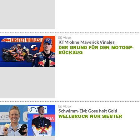
KTM ohne Maverick Vinales:
DER GRUND FÜR DEN MOTOGP-
RÜCKZUG
Schwimm-EM: Gose holt Gold
WELLBROCK NUR SIEBTER