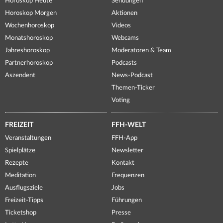
Horoskop Heute
Sendungen
Horoskop Morgen
Aktionen
Wochenhoroskop
Videos
Monatshoroskop
Webcams
Jahreshoroskop
Moderatoren & Team
Partnerhoroskop
Podcasts
Aszendent
News-Podcast
Themen-Ticker
Voting
FREIZEIT
FFH-WELT
Veranstaltungen
FFH-App
Spielplätze
Newsletter
Rezepte
Kontakt
Meditation
Frequenzen
Ausflugsziele
Jobs
Freizeit-Tipps
Führungen
Ticketshop
Presse