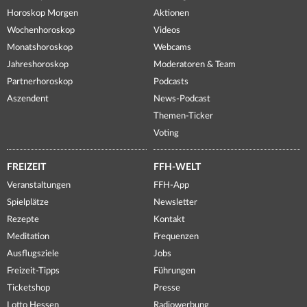
Horoskop Morgen
Aktionen
Wochenhoroskop
Videos
Monatshoroskop
Webcams
Jahreshoroskop
Moderatoren & Team
Partnerhoroskop
Podcasts
Aszendent
News-Podcast
Themen-Ticker
Voting
FREIZEIT
FFH-WELT
Veranstaltungen
FFH-App
Spielplätze
Newsletter
Rezepte
Kontakt
Meditation
Frequenzen
Ausflugsziele
Jobs
Freizeit-Tipps
Führungen
Ticketshop
Presse
Lotto Hessen
Radiowerbung