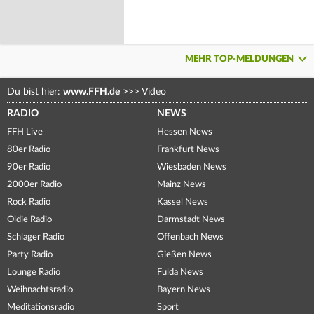
MEHR TOP-MELDUNGEN
Du bist hier:
www.FFH.de
>>>
Video
RADIO
NEWS
FFH Live
Hessen News
80er Radio
Frankfurt News
90er Radio
Wiesbaden News
2000er Radio
Mainz News
Rock Radio
Kassel News
Oldie Radio
Darmstadt News
Schlager Radio
Offenbach News
Party Radio
Gießen News
Lounge Radio
Fulda News
Weihnachtsradio
Bayern News
Meditationsradio
Sport