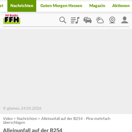
et
Nachrichten
Guten Morgen Hessen
Magazin
Aktionen
Playlist
Staupilot
Wetter
Webcam
Mein
© glomex, 24.05.2026
Video
>
Nachrichten
>
Alleinunfall auf der B254 - Pkw mehrfach
überschlagen
Alleinunfall auf der B254