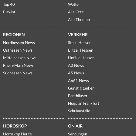
Top 40
Wetter
Playlist
Alle Orte
Alle Themen
REGIONEN
VERKEHR
Nordhessen News
Staus Hessen
Osthessen News
Blitzer Hessen
Mittelhessen News
Unfälle Hessen
Rhein-Main News
A3 News
Südhessen News
A5 News
A661 News
Günstig tanken
Parkhäuser
Flugplan Frankfurt
Schulausfälle
HOROSKOP
ON AIR
Horoskop Heute
Sendungen