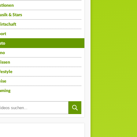
ktionen
sik & Stars
rtschaft
ort
uto
ino
issen
festyle
ise
aming