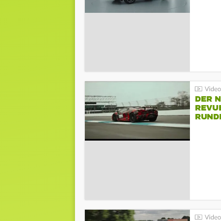
DER 
REVU
RUND
HOCK