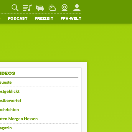
Playlist
Staupilot
Wetter
Webcam
Mein FFH
O
PODCAST
FREIZEIT
FFH-WELT
IDEOS
eueste
stgeklickt
estbewertet
achrichten
uten Morgen Hessen
agazin