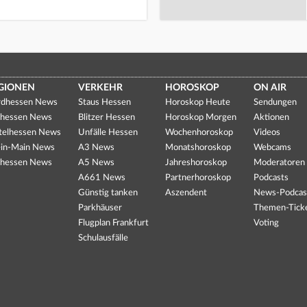
GIONEN
VERKEHR
HOROSKOP
ON AIR
dhessen News
Staus Hessen
Horoskop Heute
Sendungen
hessen News
Blitzer Hessen
Horoskop Morgen
Aktionen
telhessen News
Unfälle Hessen
Wochenhoroskop
Videos
in-Main News
A3 News
Monatshoroskop
Webcams
hessen News
A5 News
Jahreshoroskop
Moderatoren
A661 News
Partnerhoroskop
Podcasts
Günstig tanken
Aszendent
News-Podcas
Parkhäuser
Themen-Tick
Flugplan Frankfurt
Voting
Schulausfälle