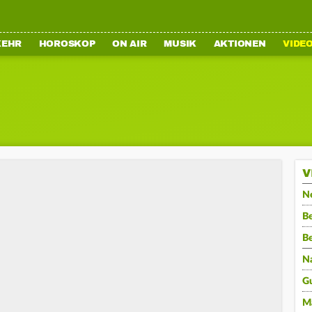
KEHR
HOROSKOP
ON AIR
MUSIK
AKTIONEN
VIDE
V
N
Be
B
N
G
M