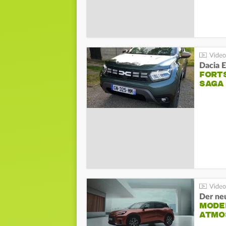
Dacia 
FORT
SAGA
Der ne
MODEL
ATMO