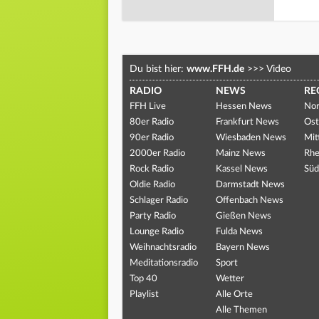
Du bist hier:
www.FFH.de
>>>
Video
RADIO
NEWS
RE
FFH Live
Hessen News
Nor
80er Radio
Frankfurt News
Ost
90er Radio
Wiesbaden News
Mit
2000er Radio
Mainz News
Rhe
Rock Radio
Kassel News
Süd
Oldie Radio
Darmstadt News
Schlager Radio
Offenbach News
Party Radio
Gießen News
Lounge Radio
Fulda News
Weihnachtsradio
Bayern News
Meditationsradio
Sport
Top 40
Wetter
Playlist
Alle Orte
Alle Themen