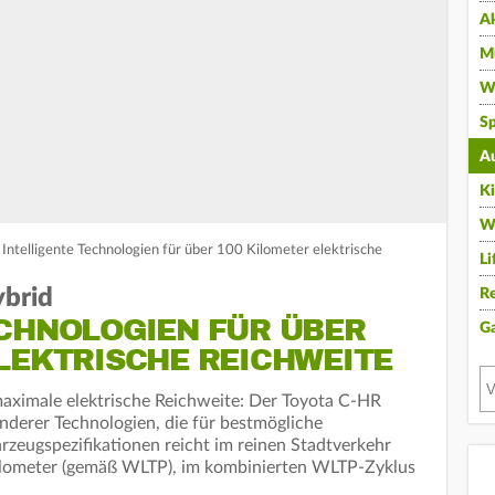
A
Mu
Wi
Sp
A
K
W
Intelligente Technologien für über 100 Kilometer elektrische
Li
ybrid
Re
CHNOLOGIEN FÜR ÜBER
G
LEKTRISCHE REICHWEITE
maximale elektrische Reichweite: Der Toyota C-HR
onderer Technologien, die für bestmögliche
hrzeugspezifikationen reicht im reinen Stadtverkehr
 Kilometer (gemäß WLTP), im kombinierten WLTP-Zyklus