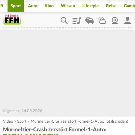
ft
Sport
Auto
Kino
Wissen
Lifestyle
Reise
Gami
Playlist
Staupilot
Wetter
Webcam
Mein
© glomex, 24.05.2026
Video
>
Sport
>
Murmeltier-Crash zerstört Formel-1-Auto: Totalschaden!
Murmeltier-Crash zerstört Formel-1-Auto: