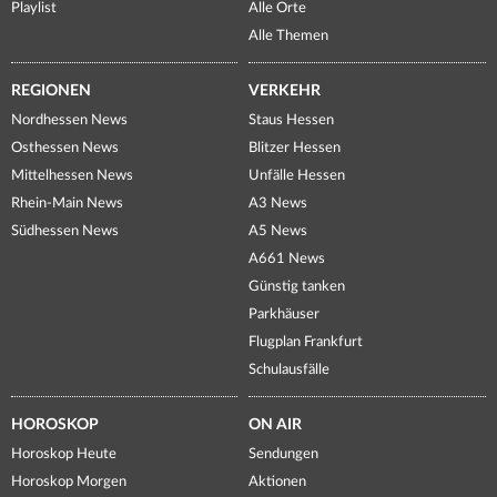
Playlist
Alle Orte
Alle Themen
REGIONEN
VERKEHR
Nordhessen News
Staus Hessen
Osthessen News
Blitzer Hessen
Mittelhessen News
Unfälle Hessen
Rhein-Main News
A3 News
Südhessen News
A5 News
A661 News
Günstig tanken
Parkhäuser
Flugplan Frankfurt
Schulausfälle
HOROSKOP
ON AIR
Horoskop Heute
Sendungen
Horoskop Morgen
Aktionen