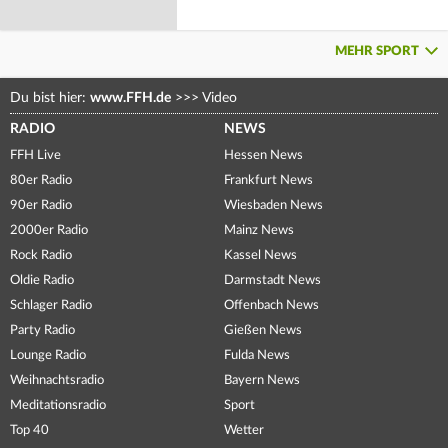
MEHR SPORT
Du bist hier:
www.FFH.de
>>>
Video
RADIO
NEWS
FFH Live
Hessen News
80er Radio
Frankfurt News
90er Radio
Wiesbaden News
2000er Radio
Mainz News
Rock Radio
Kassel News
Oldie Radio
Darmstadt News
Schlager Radio
Offenbach News
Party Radio
Gießen News
Lounge Radio
Fulda News
Weihnachtsradio
Bayern News
Meditationsradio
Sport
Top 40
Wetter