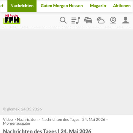
et
Nachrichten
Guten Morgen Hessen
Magazin
Aktionen
Playlist
Staupilot
Wetter
Webcam
Mein
© glomex, 24.05.2026
Video
>
Nachrichten
>
Nachrichten des Tages | 24. Mai 2026 -
Morgenausgabe
Nachrichten des Tages | 24. Mai 2026