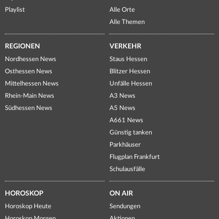
Playlist
Alle Orte
Alle Themen
REGIONEN
VERKEHR
Nordhessen News
Staus Hessen
Osthessen News
Blitzer Hessen
Mittelhessen News
Unfälle Hessen
Rhein-Main News
A3 News
Südhessen News
A5 News
A661 News
Günstig tanken
Parkhäuser
Flugplan Frankfurt
Schulausfälle
HOROSKOP
ON AIR
Horoskop Heute
Sendungen
Horoskop Morgen
Aktionen