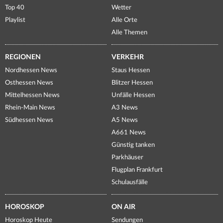
Top 40
Wetter
Playlist
Alle Orte
Alle Themen
REGIONEN
VERKEHR
Nordhessen News
Staus Hessen
Osthessen News
Blitzer Hessen
Mittelhessen News
Unfälle Hessen
Rhein-Main News
A3 News
Südhessen News
A5 News
A661 News
Günstig tanken
Parkhäuser
Flugplan Frankfurt
Schulausfälle
HOROSKOP
ON AIR
Horoskop Heute
Sendungen