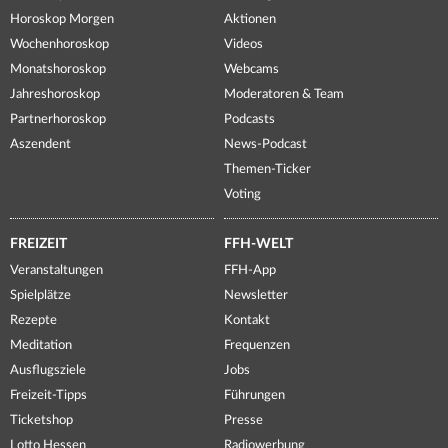
Horoskop Morgen
Aktionen
Wochenhoroskop
Videos
Monatshoroskop
Webcams
Jahreshoroskop
Moderatoren & Team
Partnerhoroskop
Podcasts
Aszendent
News-Podcast
Themen-Ticker
Voting
FREIZEIT
FFH-WELT
Veranstaltungen
FFH-App
Spielplätze
Newsletter
Rezepte
Kontakt
Meditation
Frequenzen
Ausflugsziele
Jobs
Freizeit-Tipps
Führungen
Ticketshop
Presse
Lotto Hessen
Radiowerbung