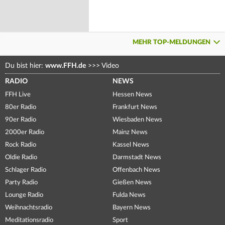
MEHR TOP-MELDUNGEN
Du bist hier:
www.FFH.de
>>>
Video
RADIO
NEWS
FFH Live
Hessen News
80er Radio
Frankfurt News
90er Radio
Wiesbaden News
2000er Radio
Mainz News
Rock Radio
Kassel News
Oldie Radio
Darmstadt News
Schlager Radio
Offenbach News
Party Radio
Gießen News
Lounge Radio
Fulda News
Weihnachtsradio
Bayern News
Meditationsradio
Sport