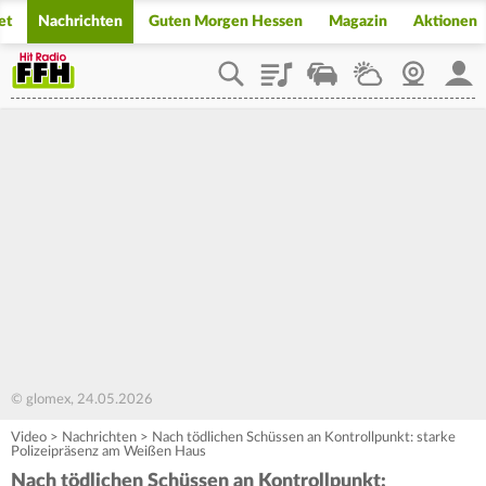
et
Nachrichten
Guten Morgen Hessen
Magazin
Aktionen
Playlist
Staupilot
Wetter
Webcam
Mein
© glomex, 24.05.2026
Video
>
Nachrichten
>
Nach tödlichen Schüssen an Kontrollpunkt: starke
Polizeipräsenz am Weißen Haus
Nach tödlichen Schüssen an Kontrollpunkt: