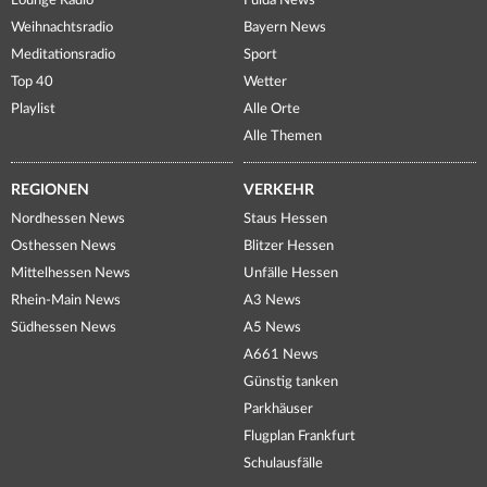
Lounge Radio
Fulda News
Weihnachtsradio
Bayern News
Meditationsradio
Sport
Top 40
Wetter
Playlist
Alle Orte
Alle Themen
REGIONEN
VERKEHR
Nordhessen News
Staus Hessen
Osthessen News
Blitzer Hessen
Mittelhessen News
Unfälle Hessen
Rhein-Main News
A3 News
Südhessen News
A5 News
A661 News
Günstig tanken
Parkhäuser
Flugplan Frankfurt
Schulausfälle