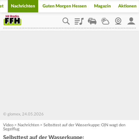
et
Nachrichten
Guten Morgen Hessen
Magazin
Aktionen
Playlist
Staupilot
Wetter
Webcam
Mein
© glomex, 24.05.2026
Video
>
Nachrichten
>
Selbsttest auf der Wasserkuppe: O|N wagt den
Segelflug
Selbsttest auf der Wasserkuppe: