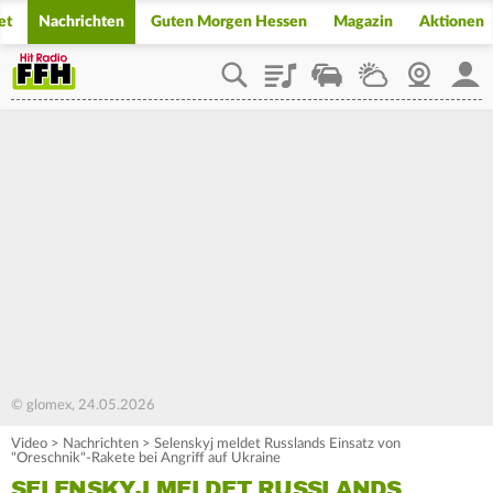
et
Nachrichten
Guten Morgen Hessen
Magazin
Aktionen
Playlist
Staupilot
Wetter
Webcam
Mein
© glomex, 24.05.2026
Video
>
Nachrichten
>
Selenskyj meldet Russlands Einsatz von
"Oreschnik"-Rakete bei Angriff auf Ukraine
SELENSKYJ MELDET RUSSLANDS