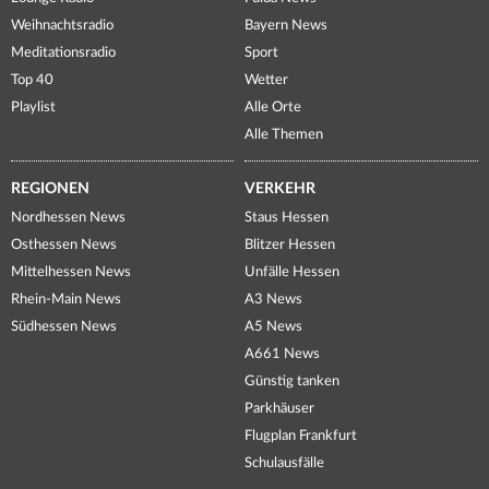
Weihnachtsradio
Bayern News
Meditationsradio
Sport
Top 40
Wetter
Playlist
Alle Orte
Alle Themen
REGIONEN
VERKEHR
Nordhessen News
Staus Hessen
Osthessen News
Blitzer Hessen
Mittelhessen News
Unfälle Hessen
Rhein-Main News
A3 News
Südhessen News
A5 News
A661 News
Günstig tanken
Parkhäuser
Flugplan Frankfurt
Schulausfälle