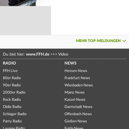
MEHR TOP-MELDUNGEN
Du bist hier:
www.FFH.de
>>>
Video
RADIO
NEWS
FFH Live
Hessen News
80er Radio
Frankfurt News
90er Radio
Wiesbaden News
2000er Radio
Mainz News
Rock Radio
Kassel News
Oldie Radio
Darmstadt News
Schlager Radio
Offenbach News
Party Radio
Gießen News
Lounge Radio
Fulda News