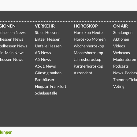
GIONEN
VERKEHR
HOROSKOP
ON AIR
dhessen News
Staus Hessen
Horoskop Heute
Sendungen
hessen News
Blitzer Hessen
Horoskop Morgen
Aktionen
telhessen News
Unfälle Hessen
Wochenhoroskop
Videos
in-Main News
A3 News
Monatshoroskop
Webcams
hessen News
A5 News
Jahreshoroskop
Moderatoren
A661 News
Partnerhoroskop
Podcasts
Günstig tanken
Aszendent
News-Podcas
Parkhäuser
Themen-Tick
Flugplan Frankfurt
Voting
Schulausfälle
llungen