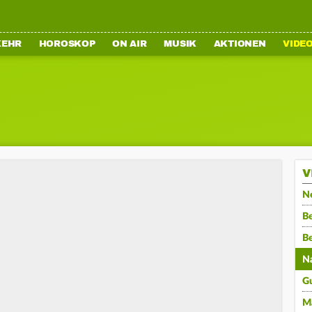
KEHR
HOROSKOP
ON AIR
MUSIK
AKTIONEN
VIDE
V
N
Be
B
N
G
M