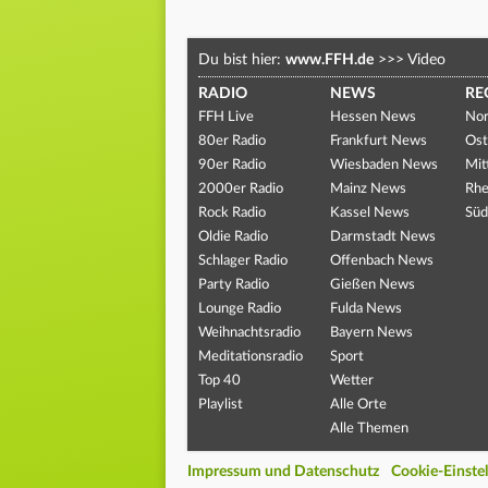
Du bist hier:
www.FFH.de
>>>
Video
RADIO
NEWS
RE
FFH Live
Hessen News
Nor
80er Radio
Frankfurt News
Ost
90er Radio
Wiesbaden News
Mit
2000er Radio
Mainz News
Rhe
Rock Radio
Kassel News
Süd
Oldie Radio
Darmstadt News
Schlager Radio
Offenbach News
Party Radio
Gießen News
Lounge Radio
Fulda News
Weihnachtsradio
Bayern News
Meditationsradio
Sport
Top 40
Wetter
Playlist
Alle Orte
Alle Themen
Impressum und Datenschutz
Cookie-Einste