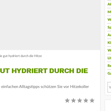
A
Mu
Wi
Sp
A
K
W
e gut hydriert durch die Hitze
Li
Re
UT HYDRIERT DURCH DIE
G
 einfachen Alltagstipps schützen Sie vor Hitzekoller