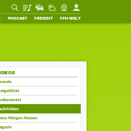
Playlist
Staupilot
Wetter
Webcam
Mein FFH
O
PODCAST
FREIZEIT
FFH-WELT
IDEOS
eueste
stgeklickt
estbewertet
achrichten
uten Morgen Hessen
agazin