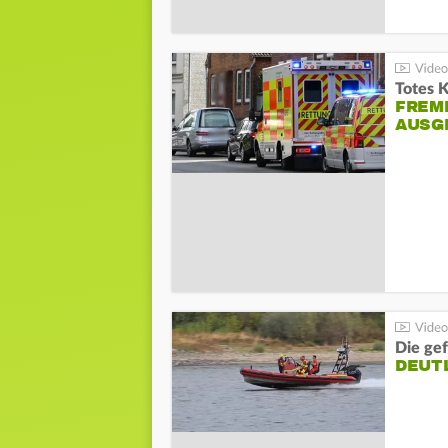
Totes 
FREM
AUSG
Die gef
DEUT