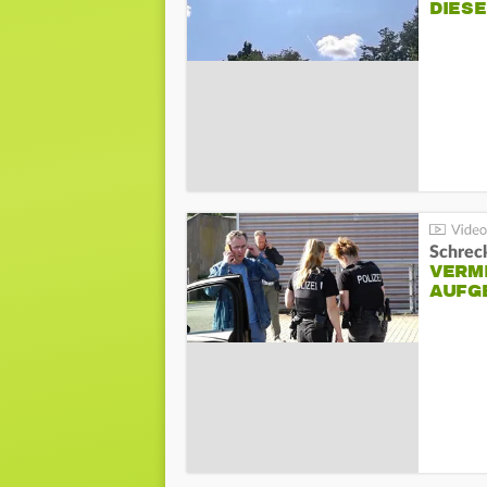
DIES
Schreck
VERM
AUFG