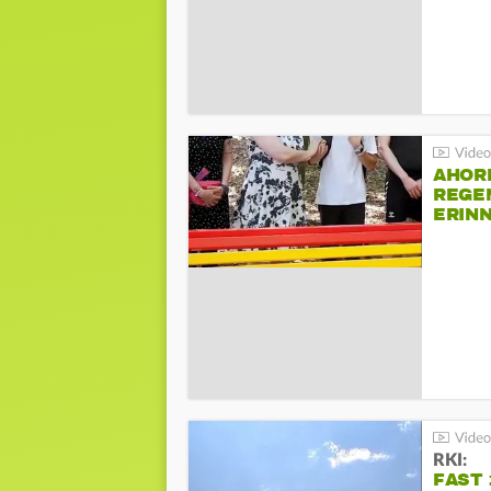
AHOR
REGE
ERIN
BEIM 
RKI:
FAST 