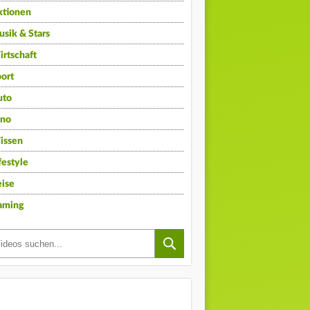
ktionen
sik & Stars
rtschaft
ort
uto
ino
issen
festyle
ise
aming