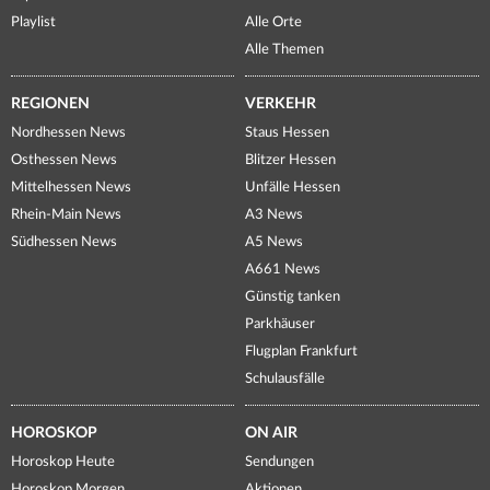
Playlist
Alle Orte
Alle Themen
REGIONEN
VERKEHR
Nordhessen News
Staus Hessen
Osthessen News
Blitzer Hessen
Mittelhessen News
Unfälle Hessen
Rhein-Main News
A3 News
Südhessen News
A5 News
A661 News
Günstig tanken
Parkhäuser
Flugplan Frankfurt
Schulausfälle
HOROSKOP
ON AIR
Horoskop Heute
Sendungen
Horoskop Morgen
Aktionen