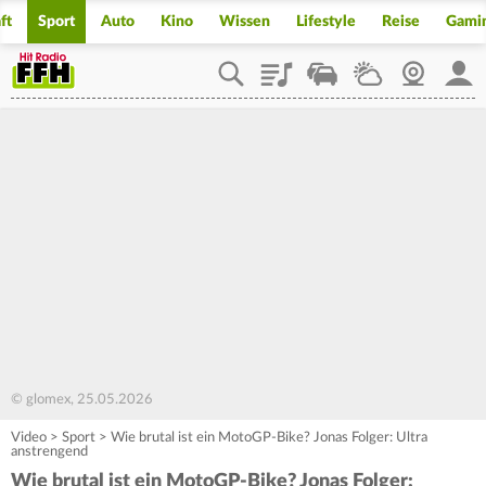
ft
Sport
Auto
Kino
Wissen
Lifestyle
Reise
Gami
Playlist
Staupilot
Wetter
Webcam
Mein
© glomex, 25.05.2026
Video
>
Sport
>
Wie brutal ist ein MotoGP-Bike? Jonas Folger: Ultra
anstrengend
Wie brutal ist ein MotoGP-Bike? Jonas Folger: