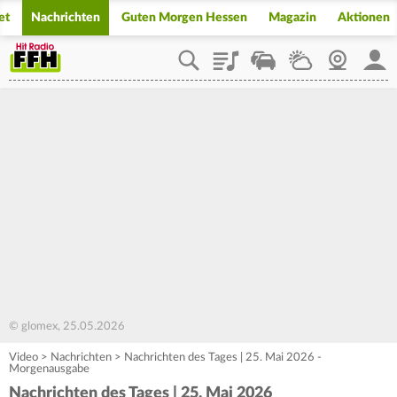
et
Nachrichten
Guten Morgen Hessen
Magazin
Aktionen
Playlist
Staupilot
Wetter
Webcam
Mein
© glomex, 25.05.2026
Video
>
Nachrichten
>
Nachrichten des Tages | 25. Mai 2026 -
Morgenausgabe
Nachrichten des Tages | 25. Mai 2026