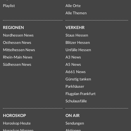
Playlist
Alle Orte
Alle Themen
REGIONEN
VERKEHR
Nordhessen News
Staus Hessen
Osthessen News
Blitzer Hessen
Mittelhessen News
Unfälle Hessen
Rhein-Main News
A3 News
Südhessen News
A5 News
A661 News
Günstig tanken
Parkhäuser
Flugplan Frankfurt
Schulausfälle
HOROSKOP
ON AIR
Horoskop Heute
Sendungen
Horoskop Morgen
Aktionen