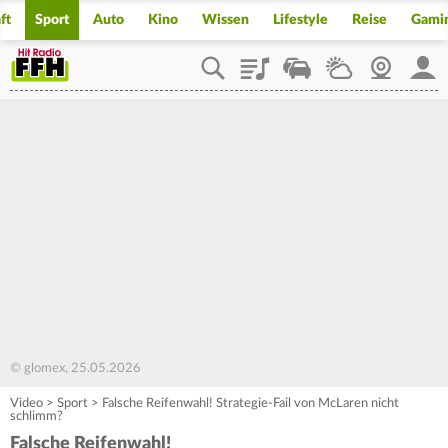
ft
Sport
Auto
Kino
Wissen
Lifestyle
Reise
Gami
Playlist
Staupilot
Wetter
Webcam
Mein
© glomex, 25.05.2026
Video
>
Sport
>
Falsche Reifenwahl! Strategie-Fail von McLaren nicht
schlimm?
Falsche Reifenwahl!