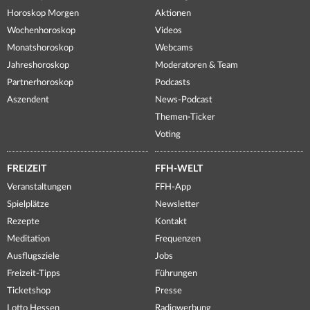
Horoskop Morgen
Aktionen
Wochenhoroskop
Videos
Monatshoroskop
Webcams
Jahreshoroskop
Moderatoren & Team
Partnerhoroskop
Podcasts
Aszendent
News-Podcast
Themen-Ticker
Voting
FREIZEIT
FFH-WELT
Veranstaltungen
FFH-App
Spielplätze
Newsletter
Rezepte
Kontakt
Meditation
Frequenzen
Ausflugsziele
Jobs
Freizeit-Tipps
Führungen
Ticketshop
Presse
Lotto Hessen
Radiowerbung