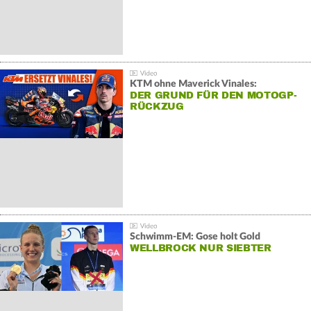
KTM ohne Maverick Vinales:
DER GRUND FÜR DEN MOTOGP-
RÜCKZUG
Schwimm-EM: Gose holt Gold
WELLBROCK NUR SIEBTER