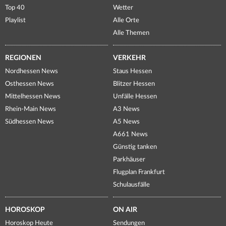
Top 40
Wetter
Playlist
Alle Orte
Alle Themen
REGIONEN
VERKEHR
Nordhessen News
Staus Hessen
Osthessen News
Blitzer Hessen
Mittelhessen News
Unfälle Hessen
Rhein-Main News
A3 News
Südhessen News
A5 News
A661 News
Günstig tanken
Parkhäuser
Flugplan Frankfurt
Schulausfälle
HOROSKOP
ON AIR
Horoskop Heute
Sendungen