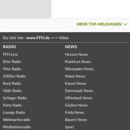
MEHR TOP-MELDUNGEN
Du bist hier:
www.FFH.de
>>>
Video
RADIO
NEWS
FFH Live
Hessen News
80er Radio
Frankfurt News
90er Radio
Wiesbaden News
2000er Radio
Mainz News
Rock Radio
Kassel News
Oldie Radio
Darmstadt News
Schlager Radio
Offenbach News
Party Radio
Gießen News
Lounge Radio
Fulda News
Weihnachtsradio
Bayern News
Meditationsradio
Sport