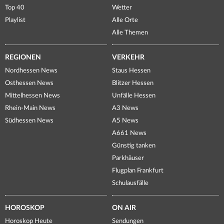
Top 40
Wetter
Playlist
Alle Orte
Alle Themen
REGIONEN
VERKEHR
Nordhessen News
Staus Hessen
Osthessen News
Blitzer Hessen
Mittelhessen News
Unfälle Hessen
Rhein-Main News
A3 News
Südhessen News
A5 News
A661 News
Günstig tanken
Parkhäuser
Flugplan Frankfurt
Schulausfälle
HOROSKOP
ON AIR
Horoskop Heute
Sendungen