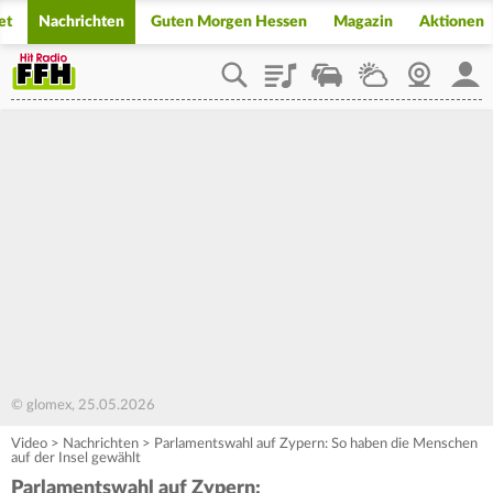
et
Nachrichten
Guten Morgen Hessen
Magazin
Aktionen
Playlist
Staupilot
Wetter
Webcam
Mein
© glomex, 25.05.2026
Video
>
Nachrichten
>
Parlamentswahl auf Zypern: So haben die Menschen
auf der Insel gewählt
Parlamentswahl auf Zypern: