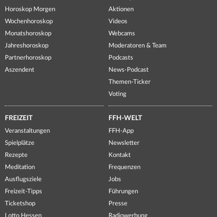
Horoskop Morgen
Aktionen
Wochenhoroskop
Videos
Monatshoroskop
Webcams
Jahreshoroskop
Moderatoren & Team
Partnerhoroskop
Podcasts
Aszendent
News-Podcast
Themen-Ticker
Voting
FREIZEIT
FFH-WELT
Veranstaltungen
FFH-App
Spielplätze
Newsletter
Rezepte
Kontakt
Meditation
Frequenzen
Ausflugsziele
Jobs
Freizeit-Tipps
Führungen
Ticketshop
Presse
Lotto Hessen
Radiowerbung