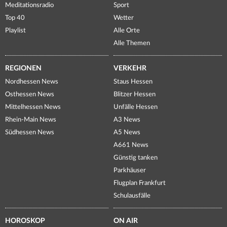
Meditationsradio
Sport
Top 40
Wetter
Playlist
Alle Orte
Alle Themen
REGIONEN
VERKEHR
Nordhessen News
Staus Hessen
Osthessen News
Blitzer Hessen
Mittelhessen News
Unfälle Hessen
Rhein-Main News
A3 News
Südhessen News
A5 News
A661 News
Günstig tanken
Parkhäuser
Flugplan Frankfurt
Schulausfälle
HOROSKOP
ON AIR