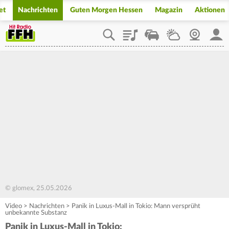
et
Nachrichten
Guten Morgen Hessen
Magazin
Aktionen
Playlist
Staupilot
Wetter
Webcam
Mein
© glomex, 25.05.2026
Video
>
Nachrichten
>
Panik in Luxus-Mall in Tokio: Mann versprüht
unbekannte Substanz
Panik in Luxus-Mall in Tokio: