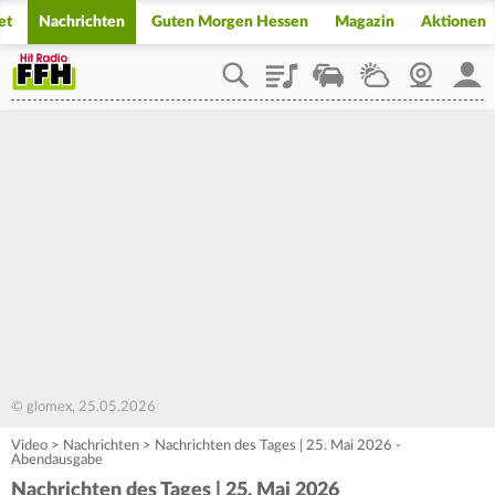
et
Nachrichten
Guten Morgen Hessen
Magazin
Aktionen
Playlist
Staupilot
Wetter
Webcam
Mein
© glomex, 25.05.2026
Video
>
Nachrichten
>
Nachrichten des Tages | 25. Mai 2026 -
Abendausgabe
Nachrichten des Tages | 25. Mai 2026