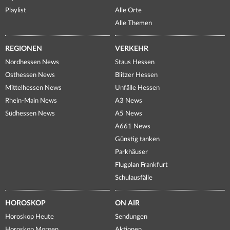
Playlist
Alle Orte
Alle Themen
REGIONEN
VERKEHR
Nordhessen News
Staus Hessen
Osthessen News
Blitzer Hessen
Mittelhessen News
Unfälle Hessen
Rhein-Main News
A3 News
Südhessen News
A5 News
A661 News
Günstig tanken
Parkhäuser
Flugplan Frankfurt
Schulausfälle
HOROSKOP
ON AIR
Horoskop Heute
Sendungen
Horoskop Morgen
Aktionen