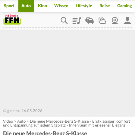
Sport
Auto
Kino
Wissen
Lifestyle
Reise
Gaming
Playlist
Staupilot
Wetter
Webcam
Mein
© glomex, 26.05.2026
Video
>
Auto
>
Die neue Mercedes-Benz S-Klasse - Erstklassiger Komfort
und Entspannung auf jedem Sitzplatz - Innenraum mit erlesener Eleganz
Die neue Mercedes-Benz S-Klasse