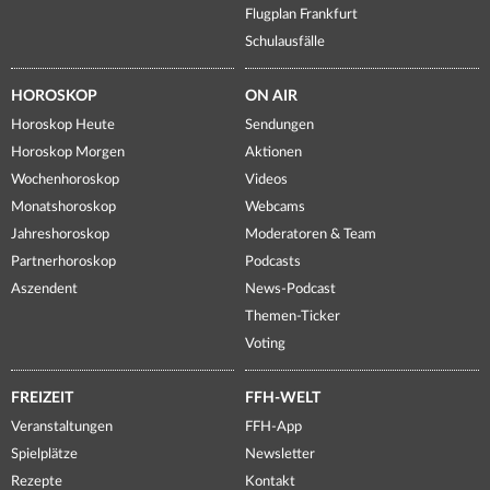
Flugplan Frankfurt
Schulausfälle
HOROSKOP
ON AIR
Horoskop Heute
Sendungen
Horoskop Morgen
Aktionen
Wochenhoroskop
Videos
Monatshoroskop
Webcams
Jahreshoroskop
Moderatoren & Team
Partnerhoroskop
Podcasts
Aszendent
News-Podcast
Themen-Ticker
Voting
FREIZEIT
FFH-WELT
Veranstaltungen
FFH-App
Spielplätze
Newsletter
Rezepte
Kontakt