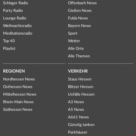
Schlager Radio
Offenbach News
Party Radio
Gießen News
Lounge Radio
Fulda News
Weihnachtsradio
Bayern News
Meditationsradio
Sport
Top 40
Wetter
Playlist
Alle Orte
Alle Themen
REGIONEN
VERKEHR
Nordhessen News
Staus Hessen
Osthessen News
Blitzer Hessen
Mittelhessen News
Unfälle Hessen
Rhein-Main News
A3 News
Südhessen News
A5 News
A661 News
Günstig tanken
Parkhäuser