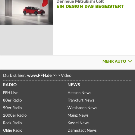
Der neue Mitsubishi Colt
EIN DESIGN DAS BEGEISTERT
MEHR AUTO
Du bist hier:
www.FFH.de
>>>
Video
RADIO
NEWS
FFH Live
Hessen News
80er Radio
Frankfurt News
90er Radio
Wiesbaden News
2000er Radio
Mainz News
Rock Radio
Kassel News
Oldie Radio
Darmstadt News