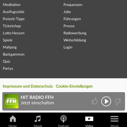
Meditation
Frequenzen
Ausflugsziele
Jobs
Freizeit-Tipps
Führungen
Ticketshop
Presse
Lotto Hessen
Radiowerbung
Spiele
Weiterbildung
Mahjong
Login
Backgammon
Quiz
Partys
Impressum und Datenschutz
Cookie-Einstellungen
HIT RADIO FFH
Jetzt einschalten
Home
Musik
Podcast
Video
Menü