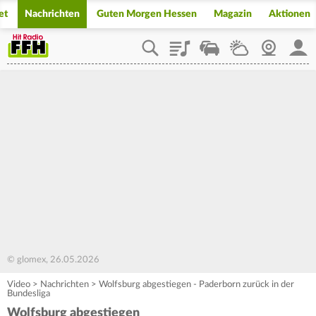
et
Nachrichten
Guten Morgen Hessen
Magazin
Aktionen
Playlist
Staupilot
Wetter
Webcam
Mein
© glomex, 26.05.2026
Video
>
Nachrichten
>
Wolfsburg abgestiegen - Paderborn zurück in der
Bundesliga
Wolfsburg abgestiegen