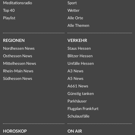
Meditationsradio
Sport
Top 40
Wetter
Playlist
Alle Orte
Alle Themen
REGIONEN
VERKEHR
Nordhessen News
Staus Hessen
Osthessen News
Blitzer Hessen
Mittelhessen News
Unfälle Hessen
Rhein-Main News
A3 News
Südhessen News
A5 News
A661 News
Günstig tanken
Parkhäuser
Flugplan Frankfurt
Schulausfälle
HOROSKOP
ON AIR