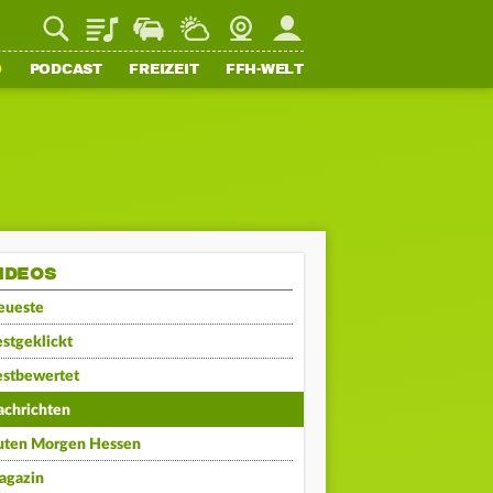
Playlist
Staupilot
Wetter
Webcam
Mein FFH
O
PODCAST
FREIZEIT
FFH-WELT
IDEOS
eueste
stgeklickt
estbewertet
achrichten
uten Morgen Hessen
agazin