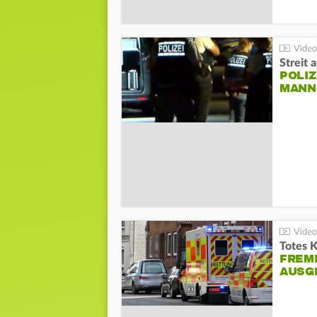
Streit 
POLIZ
ANN I
Totes 
FREM
AUSG