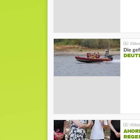
Die gef
DEUT
AHOR
REGE