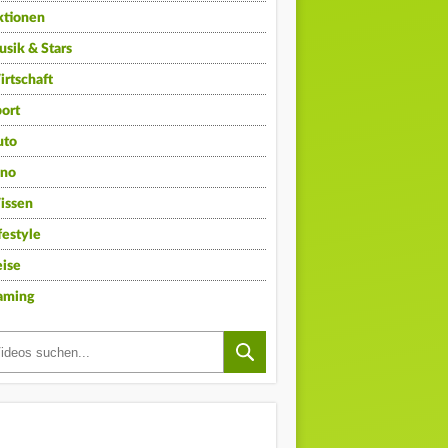
ktionen
sik & Stars
rtschaft
ort
uto
ino
issen
festyle
ise
aming