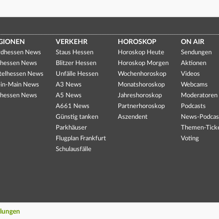
GIONEN
VERKEHR
HOROSKOP
ON AIR
dhessen News
Staus Hessen
Horoskop Heute
Sendungen
hessen News
Blitzer Hessen
Horoskop Morgen
Aktionen
telhessen News
Unfälle Hessen
Wochenhoroskop
Videos
in-Main News
A3 News
Monatshoroskop
Webcams
hessen News
A5 News
Jahreshoroskop
Moderatoren
A661 News
Partnerhoroskop
Podcasts
Günstig tanken
Aszendent
News-Podcas
Parkhäuser
Themen-Tick
Flugplan Frankfurt
Voting
Schulausfälle
llungen