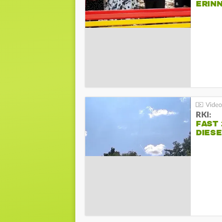
ERIN
BEIM 
RKI:
FAST 
DIES