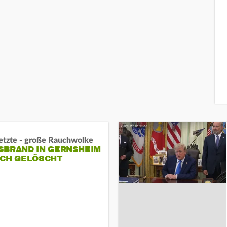
letzte - große Rauchwolke
BRAND IN GERNSHEIM E
CH GELÖSCHT