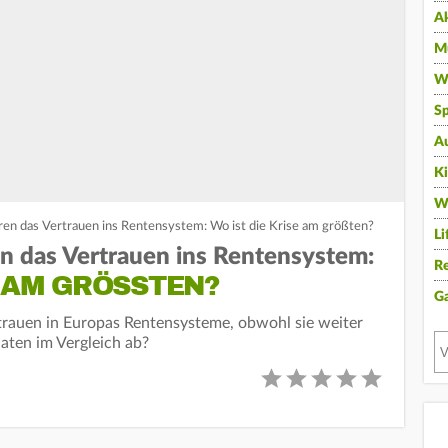
A
Mu
Wi
Sp
A
K
W
ren das Vertrauen ins Rentensystem: Wo ist die Krise am größten?
Li
en das Vertrauen ins Rentensystem:
Re
 AM GRÖSSTEN?
G
trauen in Europas Rentensysteme, obwohl sie weiter
aten im Vergleich ab?