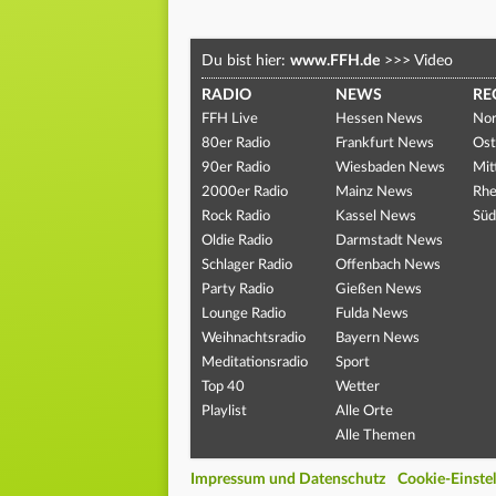
Du bist hier:
www.FFH.de
>>>
Video
RADIO
NEWS
RE
FFH Live
Hessen News
Nor
80er Radio
Frankfurt News
Ost
90er Radio
Wiesbaden News
Mit
2000er Radio
Mainz News
Rhe
Rock Radio
Kassel News
Süd
Oldie Radio
Darmstadt News
Schlager Radio
Offenbach News
Party Radio
Gießen News
Lounge Radio
Fulda News
Weihnachtsradio
Bayern News
Meditationsradio
Sport
Top 40
Wetter
Playlist
Alle Orte
Alle Themen
Impressum und Datenschutz
Cookie-Einste