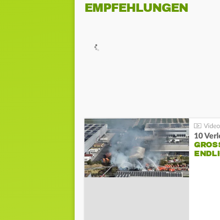
EMPFEHLUNGEN
10 Ver
GROSS
NDLI