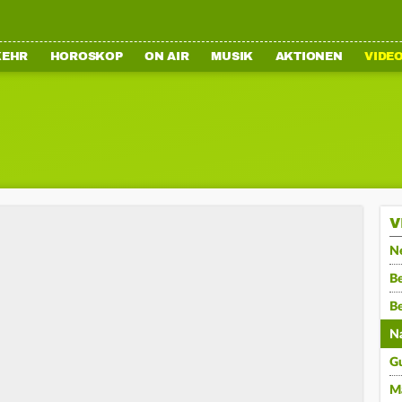
KEHR
HOROSKOP
ON AIR
MUSIK
AKTIONEN
VIDE
V
N
Be
B
N
G
M