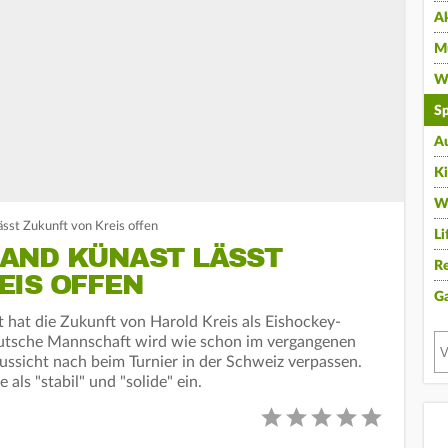
A
Mu
Wi
Sp
A
K
W
sst Zukunft von Kreis offen
Li
AND KÜNAST LÄSST
Re
EIS OFFEN
G
hat die Zukunft von Harold Kreis als Eishockey-
eutsche Mannschaft wird wie schon im vergangenen
ussicht nach beim Turnier in der Schweiz verpassen.
als "stabil" und "solide" ein.