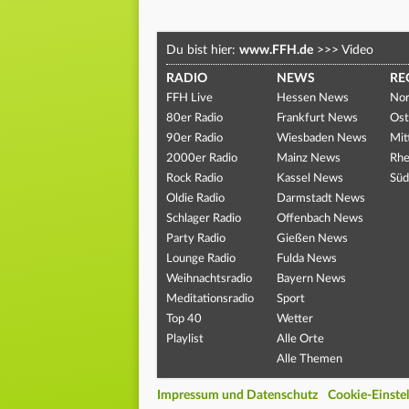
Du bist hier:
www.FFH.de
>>>
Video
RADIO
NEWS
RE
FFH Live
Hessen News
Nor
80er Radio
Frankfurt News
Ost
90er Radio
Wiesbaden News
Mit
2000er Radio
Mainz News
Rhe
Rock Radio
Kassel News
Süd
Oldie Radio
Darmstadt News
Schlager Radio
Offenbach News
Party Radio
Gießen News
Lounge Radio
Fulda News
Weihnachtsradio
Bayern News
Meditationsradio
Sport
Top 40
Wetter
Playlist
Alle Orte
Alle Themen
Impressum und Datenschutz
Cookie-Einste