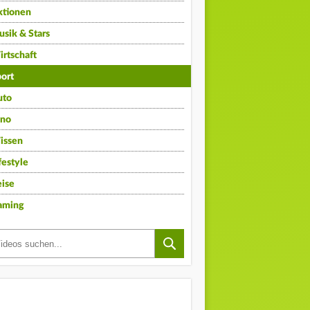
ktionen
sik & Stars
rtschaft
ort
uto
ino
issen
festyle
ise
aming