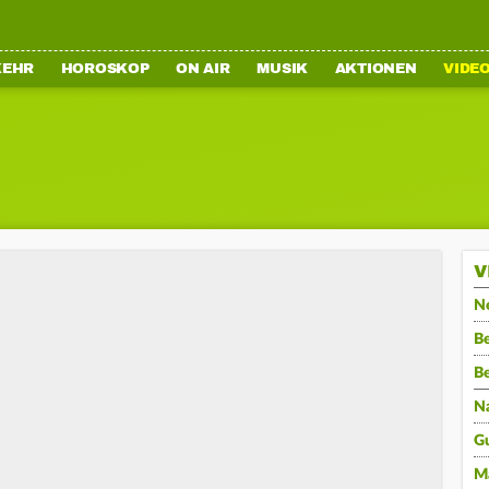
KEHR
HOROSKOP
ON AIR
MUSIK
AKTIONEN
VIDE
V
N
Be
B
N
G
M