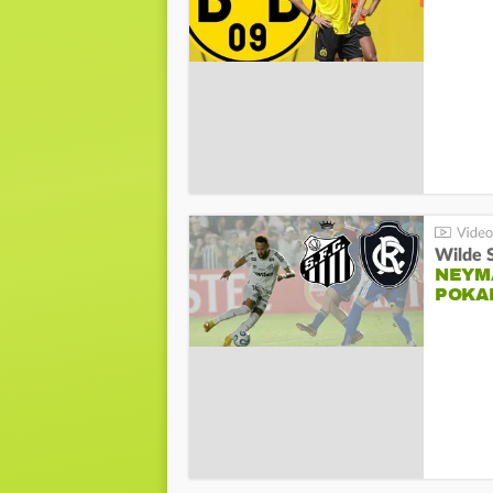
Wilde 
NEYM
POKA