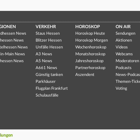
GIONEN
VERKEHR
HOROSKOP
ON AIR
dhessen News
Staus Hessen
Horoskop Heute
Sendungen
hessen News
Blitzer Hessen
Horoskop Morgen
Aktionen
telhessen News
Unfälle Hessen
Wochenhoroskop
Videos
in-Main News
A3 News
Monatshoroskop
Webcams
hessen News
A5 News
Jahreshoroskop
Moderatoren
A661 News
Partnerhoroskop
Podcasts
Günstig tanken
Aszendent
News-Podcas
Parkhäuser
Themen-Tick
Flugplan Frankfurt
Voting
Schulausfälle
llungen