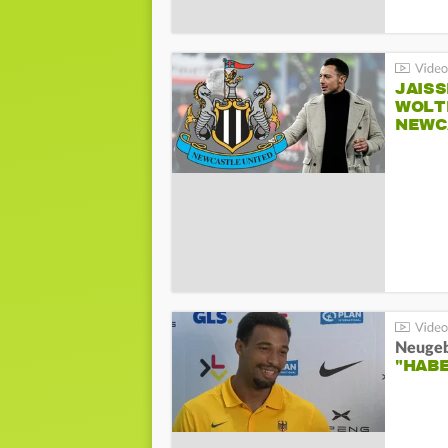
JAIS
WOLT
NEWC
"HAB