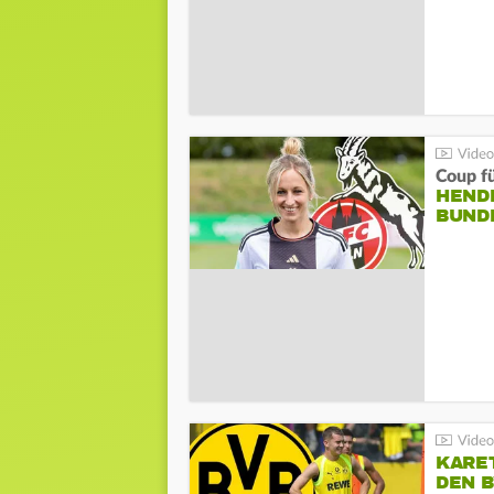
Coup fü
HENDR
BUND
KARE
DEN B