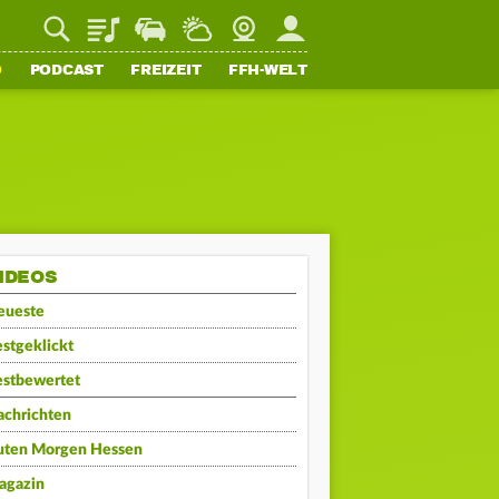
Playlist
Staupilot
Wetter
Webcam
Mein FFH
O
PODCAST
FREIZEIT
FFH-WELT
IDEOS
eueste
stgeklickt
estbewertet
achrichten
uten Morgen Hessen
agazin