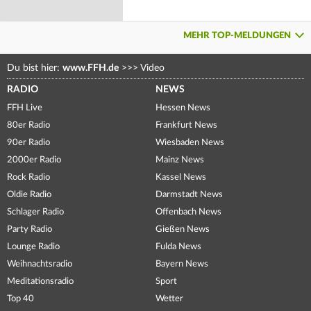
MEHR TOP-MELDUNGEN
Du bist hier:
www.FFH.de
>>>
Video
RADIO
NEWS
FFH Live
Hessen News
80er Radio
Frankfurt News
90er Radio
Wiesbaden News
2000er Radio
Mainz News
Rock Radio
Kassel News
Oldie Radio
Darmstadt News
Schlager Radio
Offenbach News
Party Radio
Gießen News
Lounge Radio
Fulda News
Weihnachtsradio
Bayern News
Meditationsradio
Sport
Top 40
Wetter