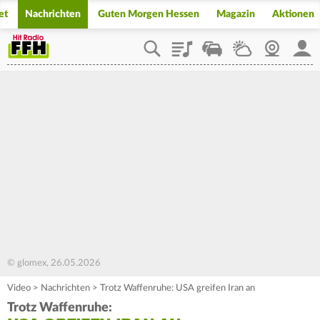
et
Nachrichten
Guten Morgen Hessen
Magazin
Aktionen
Playlist
Staupilot
Wetter
Webcam
Mein
© glomex, 26.05.2026
Video
>
Nachrichten
>
Trotz Waffenruhe: USA greifen Iran an
Trotz Waffenruhe: