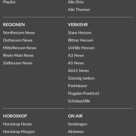
Playlist
Alle Orte
Alle Themen
REGIONEN
VERKEHR
Nordhessen News
Staus Hessen
Osthessen News
Blitzer Hessen
Mittelhessen News
Unfälle Hessen
Rhein-Main News
A3 News
Südhessen News
A5 News
A661 News
Günstig tanken
Parkhäuser
Flugplan Frankfurt
Schulausfälle
HOROSKOP
ON AIR
Horoskop Heute
Sendungen
Horoskop Morgen
Aktionen