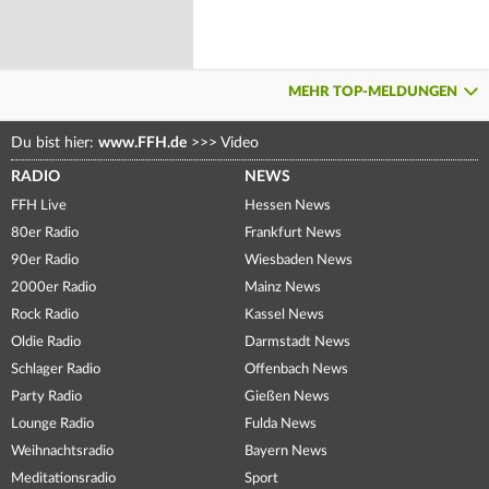
MEHR TOP-MELDUNGEN
Du bist hier:
www.FFH.de
>>>
Video
RADIO
NEWS
FFH Live
Hessen News
80er Radio
Frankfurt News
90er Radio
Wiesbaden News
2000er Radio
Mainz News
Rock Radio
Kassel News
Oldie Radio
Darmstadt News
Schlager Radio
Offenbach News
Party Radio
Gießen News
Lounge Radio
Fulda News
Weihnachtsradio
Bayern News
Meditationsradio
Sport