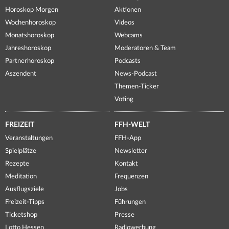
Horoskop Morgen
Aktionen
Wochenhoroskop
Videos
Monatshoroskop
Webcams
Jahreshoroskop
Moderatoren & Team
Partnerhoroskop
Podcasts
Aszendent
News-Podcast
Themen-Ticker
Voting
FREIZEIT
FFH-WELT
Veranstaltungen
FFH-App
Spielplätze
Newsletter
Rezepte
Kontakt
Meditation
Frequenzen
Ausflugsziele
Jobs
Freizeit-Tipps
Führungen
Ticketshop
Presse
Lotto Hessen
Radiowerbung