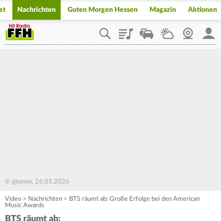
et
Nachrichten
Guten Morgen Hessen
Magazin
Aktionen
Playlist
Staupilot
Wetter
Webcam
Mein
© glomex, 26.05.2026
Video
>
Nachrichten
>
BTS räumt ab: Große Erfolge bei den American
Music Awards
BTS räumt ab: