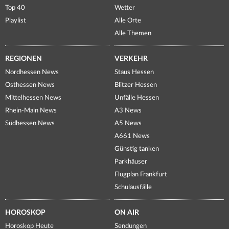
Top 40
Wetter
Playlist
Alle Orte
Alle Themen
REGIONEN
VERKEHR
Nordhessen News
Staus Hessen
Osthessen News
Blitzer Hessen
Mittelhessen News
Unfälle Hessen
Rhein-Main News
A3 News
Südhessen News
A5 News
A661 News
Günstig tanken
Parkhäuser
Flugplan Frankfurt
Schulausfälle
HOROSKOP
ON AIR
Horoskop Heute
Sendungen