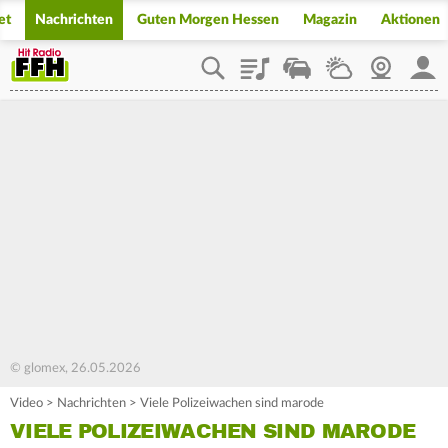
et
Nachrichten
Guten Morgen Hessen
Magazin
Aktionen
Playlist
Staupilot
Wetter
Webcam
Mein
© glomex, 26.05.2026
Video
>
Nachrichten
>
Viele Polizeiwachen sind marode
VIELE POLIZEIWACHEN SIND MARODE