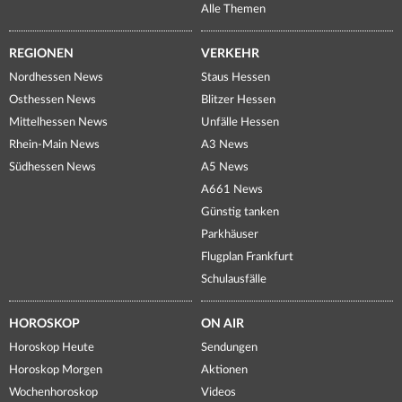
Alle Themen
REGIONEN
VERKEHR
Nordhessen News
Staus Hessen
Osthessen News
Blitzer Hessen
Mittelhessen News
Unfälle Hessen
Rhein-Main News
A3 News
Südhessen News
A5 News
A661 News
Günstig tanken
Parkhäuser
Flugplan Frankfurt
Schulausfälle
HOROSKOP
ON AIR
Horoskop Heute
Sendungen
Horoskop Morgen
Aktionen
Wochenhoroskop
Videos