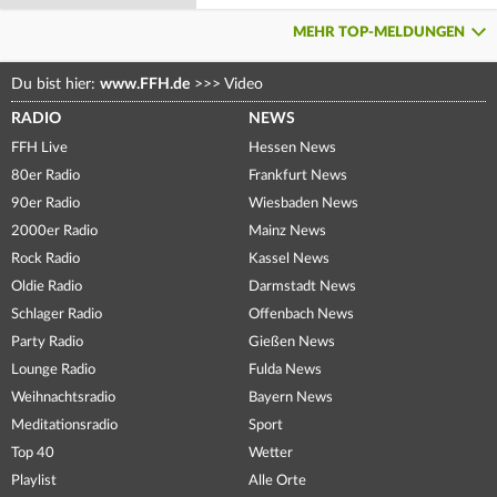
MEHR TOP-MELDUNGEN
Du bist hier:
www.FFH.de
>>>
Video
RADIO
NEWS
FFH Live
Hessen News
80er Radio
Frankfurt News
90er Radio
Wiesbaden News
2000er Radio
Mainz News
Rock Radio
Kassel News
Oldie Radio
Darmstadt News
Schlager Radio
Offenbach News
Party Radio
Gießen News
Lounge Radio
Fulda News
Weihnachtsradio
Bayern News
Meditationsradio
Sport
Top 40
Wetter
Playlist
Alle Orte