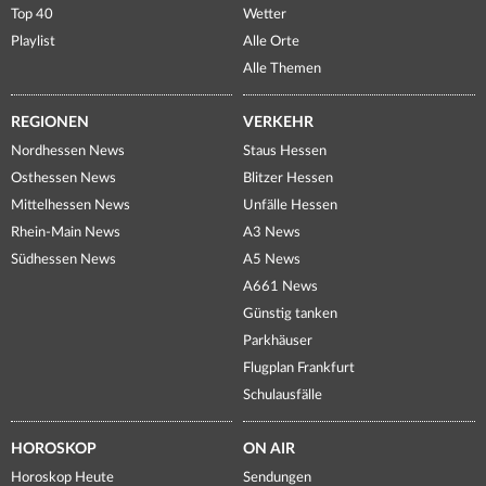
Top 40
Wetter
Playlist
Alle Orte
Alle Themen
REGIONEN
VERKEHR
Nordhessen News
Staus Hessen
Osthessen News
Blitzer Hessen
Mittelhessen News
Unfälle Hessen
Rhein-Main News
A3 News
Südhessen News
A5 News
A661 News
Günstig tanken
Parkhäuser
Flugplan Frankfurt
Schulausfälle
HOROSKOP
ON AIR
Horoskop Heute
Sendungen