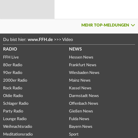
MEHR TOP-MELDUNGEN
Du bist hier:
www.FFH.de
>>>
Video
RADIO
NEWS
FFH Live
Hessen News
80er Radio
Frankfurt News
90er Radio
Wiesbaden News
2000er Radio
Mainz News
Rock Radio
Kassel News
Oldie Radio
Darmstadt News
Schlager Radio
Offenbach News
Party Radio
Gießen News
Lounge Radio
Fulda News
Weihnachtsradio
Bayern News
Meditationsradio
Sport