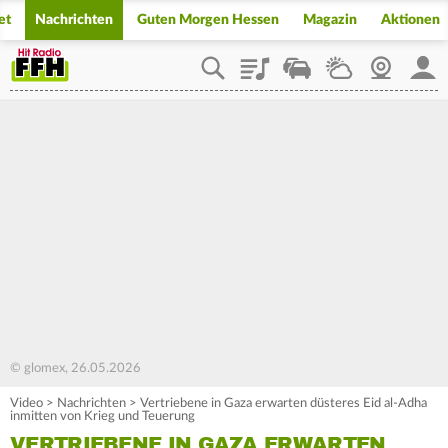
et
Nachrichten
Guten Morgen Hessen
Magazin
Aktionen
Playlist
Staupilot
Wetter
Webcam
Mein
© glomex, 26.05.2026
Video
>
Nachrichten
>
Vertriebene in Gaza erwarten düsteres Eid al-Adha
inmitten von Krieg und Teuerung
VERTRIEBENE IN GAZA ERWARTEN