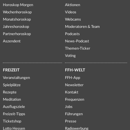
Horoskop Morgen
Aktionen
Wochenhoroskop
Videos
Monatshoroskop
Webcams
Jahreshoroskop
Moderatoren & Team
Partnerhoroskop
Podcasts
Aszendent
News-Podcast
Themen-Ticker
Voting
FREIZEIT
FFH-WELT
Veranstaltungen
FFH-App
Spielplätze
Newsletter
Rezepte
Kontakt
Meditation
Frequenzen
Ausflugsziele
Jobs
Freizeit-Tipps
Führungen
Ticketshop
Presse
Lotto Hessen
Radiowerbung