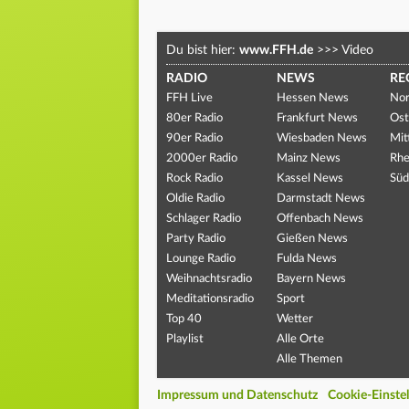
Du bist hier:
www.FFH.de
>>>
Video
RADIO
NEWS
RE
FFH Live
Hessen News
Nor
80er Radio
Frankfurt News
Ost
90er Radio
Wiesbaden News
Mit
2000er Radio
Mainz News
Rhe
Rock Radio
Kassel News
Süd
Oldie Radio
Darmstadt News
Schlager Radio
Offenbach News
Party Radio
Gießen News
Lounge Radio
Fulda News
Weihnachtsradio
Bayern News
Meditationsradio
Sport
Top 40
Wetter
Playlist
Alle Orte
Alle Themen
Impressum und Datenschutz
Cookie-Einste