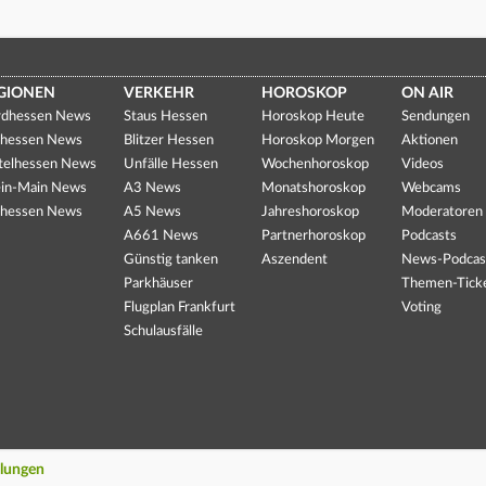
GIONEN
VERKEHR
HOROSKOP
ON AIR
dhessen News
Staus Hessen
Horoskop Heute
Sendungen
hessen News
Blitzer Hessen
Horoskop Morgen
Aktionen
telhessen News
Unfälle Hessen
Wochenhoroskop
Videos
in-Main News
A3 News
Monatshoroskop
Webcams
hessen News
A5 News
Jahreshoroskop
Moderatoren
A661 News
Partnerhoroskop
Podcasts
Günstig tanken
Aszendent
News-Podcas
Parkhäuser
Themen-Tick
Flugplan Frankfurt
Voting
Schulausfälle
llungen