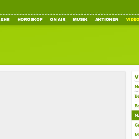
KEHR
HOROSKOP
ON AIR
MUSIK
AKTIONEN
VIDE
V
N
Be
B
N
G
M