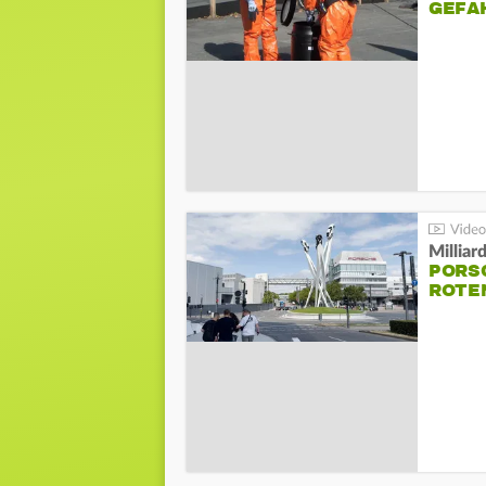
GEFA
Millia
PORSC
ROTE