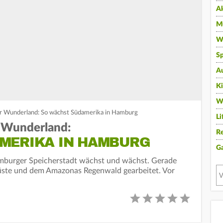
A
Mu
Wi
Sp
A
K
W
r Wunderland: So wächst Südamerika in Hamburg
Li
 Wunderland:
Re
MERIKA IN HAMBURG
G
mburger Speicherstadt wächst und wächst. Gerade
ste und dem Amazonas Regenwald gearbeitet. Vor