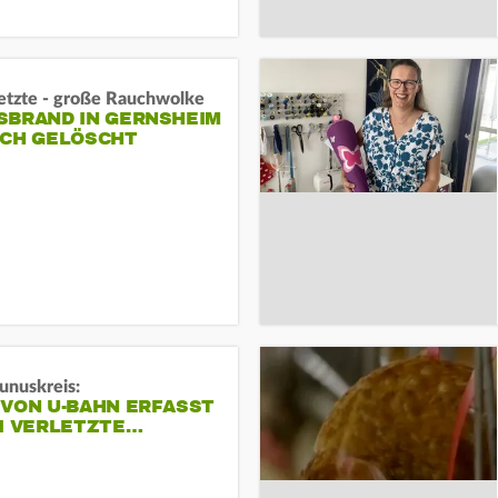
letzte - große Rauchwolke
BRAND IN GERNSHEIM E
CH GELÖSCHT
unuskreis:
 VON U-BAHN ERFASST
EI VERLETZTE…