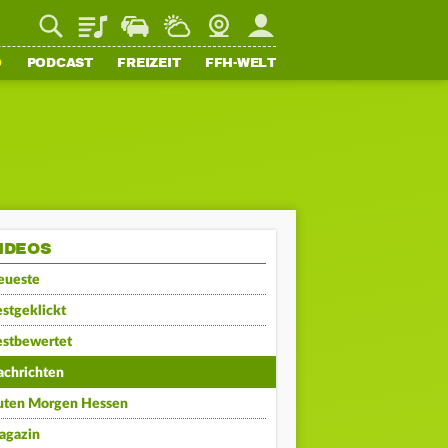
Playlist
Staupilot
Wetter
Webcam
Mein FFH
O
PODCAST
FREIZEIT
FFH-WELT
IDEOS
eueste
stgeklickt
estbewertet
achrichten
uten Morgen Hessen
agazin