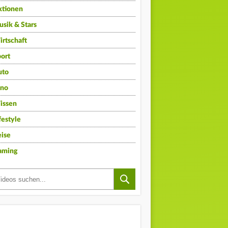
ktionen
sik & Stars
rtschaft
ort
uto
ino
issen
festyle
ise
aming