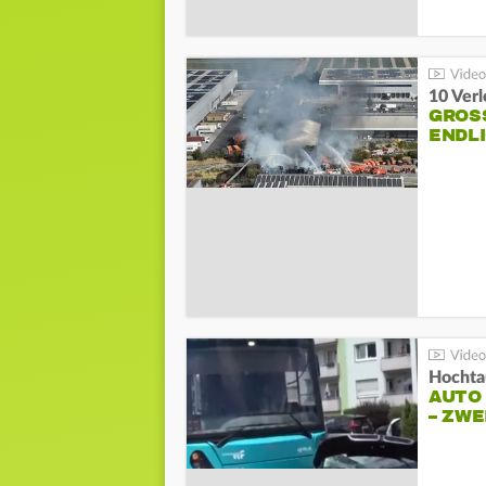
10 Ver
GROSS
NDLI
Hochta
AUTO
– ZW