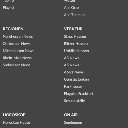
Top 40
Wetter
Playlist
Alle Orte
Alle Themen
REGIONEN
VERKEHR
Nordhessen News
Staus Hessen
Osthessen News
Blitzer Hessen
Mittelhessen News
Unfälle Hessen
Rhein-Main News
A3 News
Südhessen News
A5 News
A661 News
Günstig tanken
Parkhäuser
Flugplan Frankfurt
Schulausfälle
HOROSKOP
ON AIR
Horoskop Heute
Sendungen