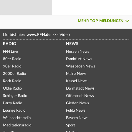
MEHR TOP-MELDUNGEN
Du bist hier:
www.FFH.de
>>>
Video
RADIO
NEWS
FFH Live
Hessen News
80er Radio
Frankfurt News
90er Radio
Wiesbaden News
2000er Radio
Mainz News
Rock Radio
Kassel News
Oldie Radio
Darmstadt News
Schlager Radio
Offenbach News
Party Radio
Gießen News
Lounge Radio
Fulda News
Weihnachtsradio
Bayern News
Meditationsradio
Sport