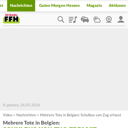
et
Nachrichten
Guten Morgen Hessen
Magazin
Aktionen
Playlist
Staupilot
Wetter
Webcam
Mein
© glomex, 26.05.2026
Video
>
Nachrichten
>
Mehrere Tote in Belgien: Schulbus von Zug erfasst
Mehrere Tote in Belgien: