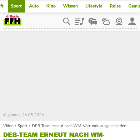
ft
Sport
Auto
Kino
Wissen
Lifestyle
Reise
Gami
Playlist
Staupilot
Wetter
Webcam
Mein
© glomex, 26.05.2026
Video
>
Sport
>
DEB-Team erneut nach WM-Vorrunde ausgeschieden
DEB-TEAM ERNEUT NACH WM-