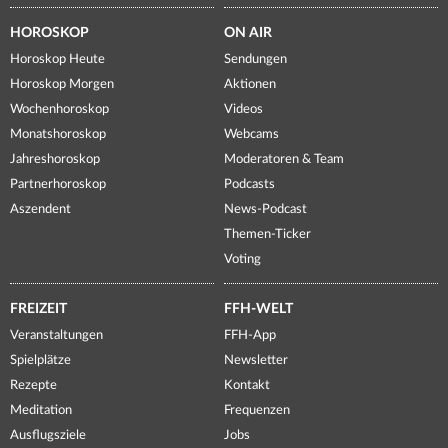
HOROSKOP
ON AIR
Horoskop Heute
Sendungen
Horoskop Morgen
Aktionen
Wochenhoroskop
Videos
Monatshoroskop
Webcams
Jahreshoroskop
Moderatoren & Team
Partnerhoroskop
Podcasts
Aszendent
News-Podcast
Themen-Ticker
Voting
FREIZEIT
FFH-WELT
Veranstaltungen
FFH-App
Spielplätze
Newsletter
Rezepte
Kontakt
Meditation
Frequenzen
Ausflugsziele
Jobs