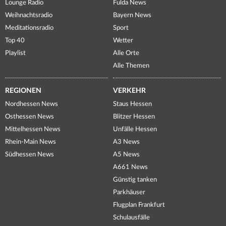
Lounge Radio
Fulda News
Weihnachtsradio
Bayern News
Meditationsradio
Sport
Top 40
Wetter
Playlist
Alle Orte
Alle Themen
REGIONEN
VERKEHR
Nordhessen News
Staus Hessen
Osthessen News
Blitzer Hessen
Mittelhessen News
Unfälle Hessen
Rhein-Main News
A3 News
Südhessen News
A5 News
A661 News
Günstig tanken
Parkhäuser
Flugplan Frankfurt
Schulausfälle