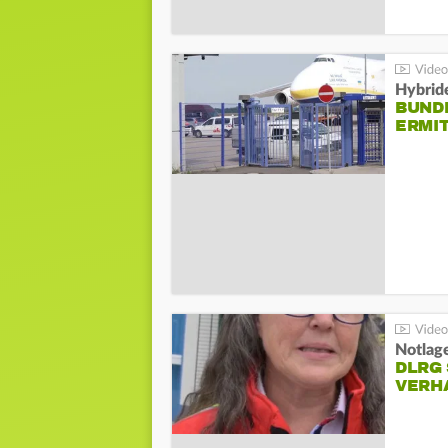
Hybrid
BUND
ERMI
Notlag
DLRG 
VERH