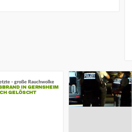
letzte - große Rauchwolke
BRAND IN GERNSHEIM E
CH GELÖSCHT