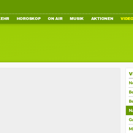
KEHR
HOROSKOP
ON AIR
MUSIK
AKTIONEN
VIDE
V
N
Be
B
N
G
M