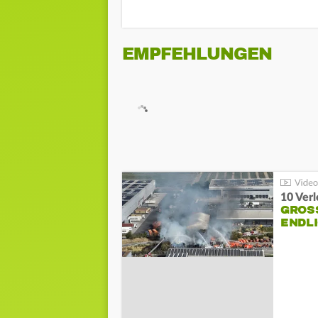
EMPFEHLUNGEN
10 Ver
GROSS
NDLI