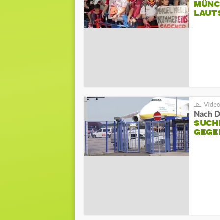
MÜNC
LAUT
Nach D
SUCH
GEGE