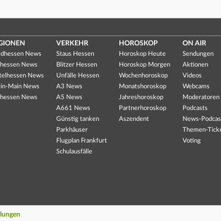
GIONEN
VERKEHR
HOROSKOP
ON AIR
dhessen News
Staus Hessen
Horoskop Heute
Sendungen
hessen News
Blitzer Hessen
Horoskop Morgen
Aktionen
telhessen News
Unfälle Hessen
Wochenhoroskop
Videos
in-Main News
A3 News
Monatshoroskop
Webcams
hessen News
A5 News
Jahreshoroskop
Moderatoren
A661 News
Partnerhoroskop
Podcasts
Günstig tanken
Aszendent
News-Podcas
Parkhäuser
Themen-Tick
Flugplan Frankfurt
Voting
Schulausfälle
llungen