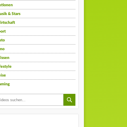
ktionen
sik & Stars
rtschaft
ort
uto
ino
issen
festyle
ise
aming