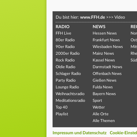
Du bist hier:
www.FFH.de
>>>
Video
RADIO
NEWS
RE
FFH Live
Hessen News
Nor
80er Radio
Frankfurt News
Ost
90er Radio
Wiesbaden News
Mit
2000er Radio
Mainz News
Rhe
Rock Radio
Kassel News
Süd
Oldie Radio
Darmstadt News
Schlager Radio
Offenbach News
Party Radio
Gießen News
Lounge Radio
Fulda News
Weihnachtsradio
Bayern News
Meditationsradio
Sport
Top 40
Wetter
Playlist
Alle Orte
Alle Themen
Impressum und Datenschutz
Cookie-Einste