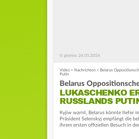
© glomex, 26.05.2026
Video
>
Nachrichten
>
Belarus Oppositionsch
Putin
Belarus Oppositionsche
LUKASCHENKO ER
RUSSLANDS PUTI
Kyjiw warnt, Belarus könnte tiefer i
Präsident Selenskyj empfängt die be
ihrem ersten offiziellen Besuch in d