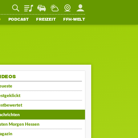
Playlist
Staupilot
Wetter
Webcam
Mein FFH
O
PODCAST
FREIZEIT
FFH-WELT
IDEOS
eueste
stgeklickt
estbewertet
achrichten
uten Morgen Hessen
agazin