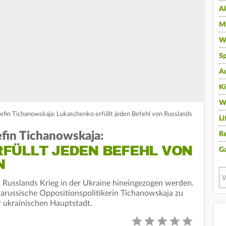
A
Mu
Wi
Sp
A
K
W
efin Tichanowskaja: Lukaschenko erfüllt jeden Befehl von Russlands
Li
fin Tichanowskaja:
Re
FÜLLT JEDEN BEFEHL VON
G
N
n Russlands Krieg in der Ukraine hineingezogen werden.
larussische Oppositionspolitikerin Tichanowskaja zu
er ukrainischen Hauptstadt.