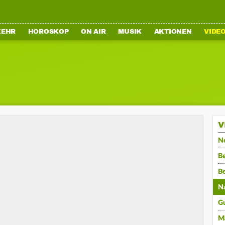
KEHR
HOROSKOP
ON AIR
MUSIK
AKTIONEN
VIDE
V
N
Be
B
N
G
M