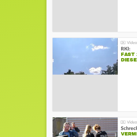
RKI:
FAST 
DIES
Schreck
VERM