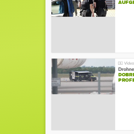
AUFG
Drohnen
DOBR
PROF