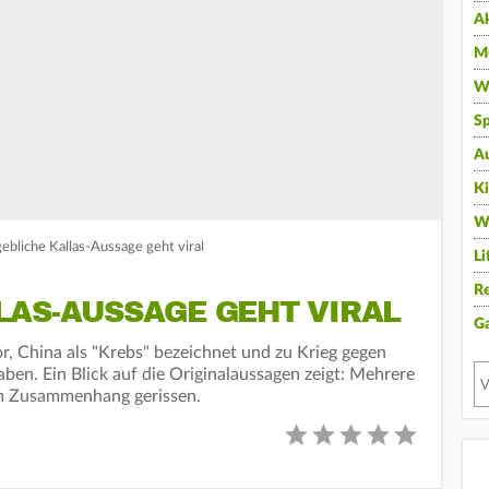
A
Mu
Wi
Sp
A
K
W
ebliche Kallas-Aussage geht viral
Li
Re
LAS-AUSSAGE GEHT VIRAL
G
or, China als "Krebs" bezeichnet und zu Krieg gegen
ben. Ein Blick auf die Originalaussagen zeigt: Mehrere
em Zusammenhang gerissen.