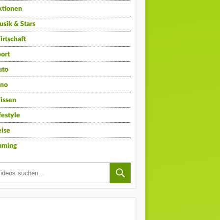
ktionen
sik & Stars
rtschaft
ort
uto
ino
issen
festyle
ise
aming