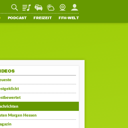
Playlist
Staupilot
Wetter
Webcam
Mein FFH
O
PODCAST
FREIZEIT
FFH-WELT
IDEOS
eueste
stgeklickt
estbewertet
achrichten
uten Morgen Hessen
agazin