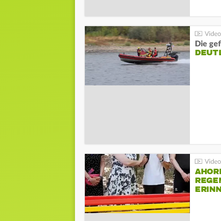
Die gef
DEUT
AHOR
REGE
ERIN
BEIM 