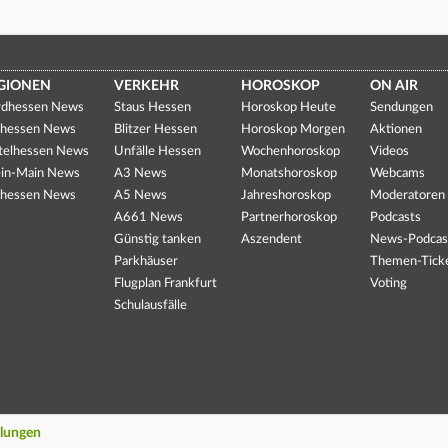
GIONEN
VERKEHR
HOROSKOP
ON AIR
dhessen News
Staus Hessen
Horoskop Heute
Sendungen
hessen News
Blitzer Hessen
Horoskop Morgen
Aktionen
telhessen News
Unfälle Hessen
Wochenhoroskop
Videos
in-Main News
A3 News
Monatshoroskop
Webcams
hessen News
A5 News
Jahreshoroskop
Moderatoren
A661 News
Partnerhoroskop
Podcasts
Günstig tanken
Aszendent
News-Podcas
Parkhäuser
Themen-Tick
Flugplan Frankfurt
Voting
Schulausfälle
llungen