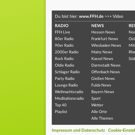
Du bist hier:
www.FFH.de
>>>
Video
RADIO
NEWS
RE
FFH Live
Hessen News
Nor
80er Radio
Frankfurt News
Ost
90er Radio
Wiesbaden News
Mit
2000er Radio
Mainz News
Rhe
Rock Radio
Kassel News
Süd
Oldie Radio
Darmstadt News
Schlager Radio
Offenbach News
Party Radio
Gießen News
Lounge Radio
Fulda News
Weihnachtsradio
Bayern News
Meditationsradio
Sport
Top 40
Wetter
Playlist
Alle Orte
Alle Themen
Impressum und Datenschutz
Cookie-Einste