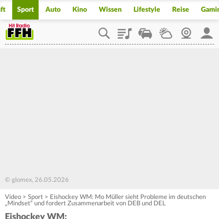
ft
Sport
Auto
Kino
Wissen
Lifestyle
Reise
Gami
Playlist
Staupilot
Wetter
Webcam
Mein
© glomex, 26.05.2026
Video
>
Sport
>
Eishockey WM: Mo Müller sieht Probleme im deutschen
„Mindset“ und fordert Zusammenarbeit von DEB und DEL
Eishockey WM: