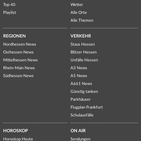
Top 40
Wetter
Playlist
Alle Orte
Alle Themen
REGIONEN
VERKEHR
Nordhessen News
Staus Hessen
Osthessen News
Blitzer Hessen
Mittelhessen News
Unfälle Hessen
Rhein-Main News
A3 News
Südhessen News
A5 News
A661 News
Günstig tanken
Parkhäuser
Flugplan Frankfurt
Schulausfälle
HOROSKOP
ON AIR
Horoskop Heute
Sendungen