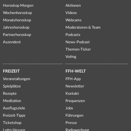
Horoskop Morgen
Aktionen
Wochenhoroskop
Videos
Monatshoroskop
Webcams
Jahreshoroskop
Moderatoren & Team
Partnerhoroskop
Podcasts
Aszendent
News-Podcast
Themen-Ticker
Voting
FREIZEIT
FFH-WELT
Veranstaltungen
FFH-App
Spielplätze
Newsletter
Rezepte
Kontakt
Meditation
Frequenzen
Ausflugsziele
Jobs
Freizeit-Tipps
Führungen
Ticketshop
Presse
Lotto Hessen
Radiowerbung