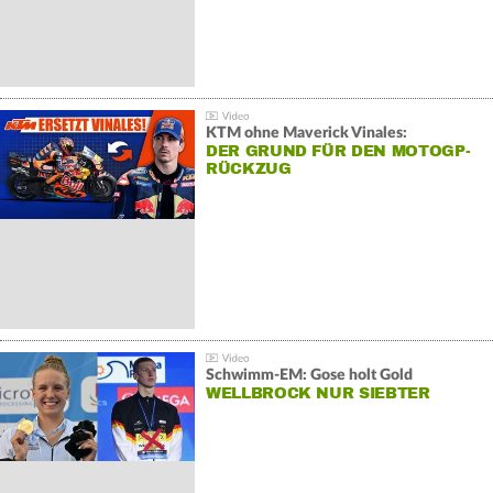
KTM ohne Maverick Vinales:
DER GRUND FÜR DEN MOTOGP-
RÜCKZUG
Schwimm-EM: Gose holt Gold
WELLBROCK NUR SIEBTER