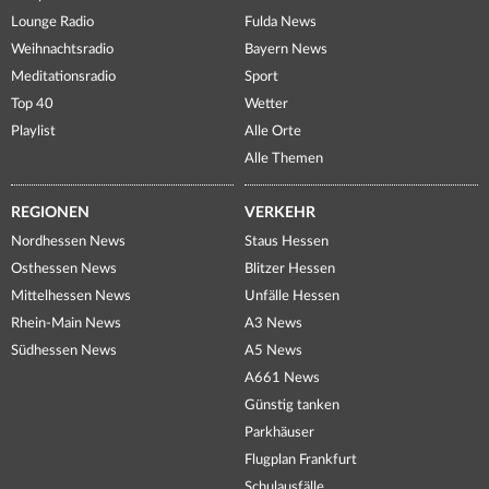
Lounge Radio
Fulda News
Weihnachtsradio
Bayern News
Meditationsradio
Sport
Top 40
Wetter
Playlist
Alle Orte
Alle Themen
REGIONEN
VERKEHR
Nordhessen News
Staus Hessen
Osthessen News
Blitzer Hessen
Mittelhessen News
Unfälle Hessen
Rhein-Main News
A3 News
Südhessen News
A5 News
A661 News
Günstig tanken
Parkhäuser
Flugplan Frankfurt
Schulausfälle