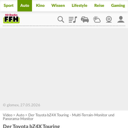
Sport
Auto
Kino
Wissen
Lifestyle
Reise
Gaming
Playlist
Staupilot
Wetter
Webcam
Mein
© glomex, 27.05.2026
Video
>
Auto
>
Der Toyota bZ4X Touring - Multi-Terrain-Monitor und
Panorama-Monitor
Der Toyota bZ4X Touring