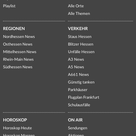
Playlist
Alle Orte
Alle Themen
REGIONEN
VERKEHR
Nordhessen News
Staus Hessen
Osthessen News
Blitzer Hessen
Mittelhessen News
Unfälle Hessen
Rhein-Main News
A3 News
Südhessen News
A5 News
A661 News
Günstig tanken
Parkhäuser
Flugplan Frankfurt
Schulausfälle
HOROSKOP
ON AIR
Horoskop Heute
Sendungen
Horoskop Morgen
Aktionen