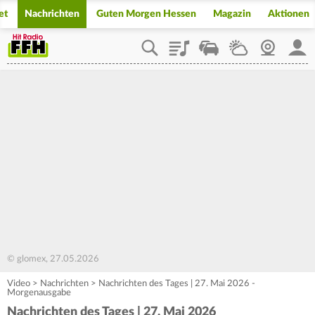
et
Nachrichten
Guten Morgen Hessen
Magazin
Aktionen
Playlist
Staupilot
Wetter
Webcam
Mein
© glomex, 27.05.2026
Video
>
Nachrichten
>
Nachrichten des Tages | 27. Mai 2026 -
Morgenausgabe
Nachrichten des Tages | 27. Mai 2026