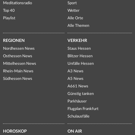
Meditationsradio
Sport
Top 40
Wetter
Playlist
Alle Orte
Alle Themen
REGIONEN
VERKEHR
Nordhessen News
Staus Hessen
Osthessen News
Blitzer Hessen
Mittelhessen News
Unfälle Hessen
Rhein-Main News
A3 News
Südhessen News
A5 News
A661 News
Günstig tanken
Parkhäuser
Flugplan Frankfurt
Schulausfälle
HOROSKOP
ON AIR