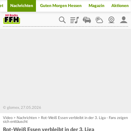
et
Nachrichten
Guten Morgen Hessen
Magazin
Aktionen
Playlist
Staupilot
Wetter
Webcam
Mein
© glomex, 27.05.2026
Video
>
Nachrichten
>
Rot-Weiß Essen verbleibt in der 3. Liga - Fans zeigen
sich enttäuscht
Rot-Weiß Essen verbleibt in der 3. Liga