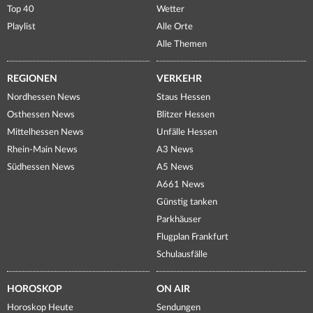
Top 40
Wetter
Playlist
Alle Orte
Alle Themen
REGIONEN
VERKEHR
Nordhessen News
Staus Hessen
Osthessen News
Blitzer Hessen
Mittelhessen News
Unfälle Hessen
Rhein-Main News
A3 News
Südhessen News
A5 News
A661 News
Günstig tanken
Parkhäuser
Flugplan Frankfurt
Schulausfälle
HOROSKOP
ON AIR
Horoskop Heute
Sendungen