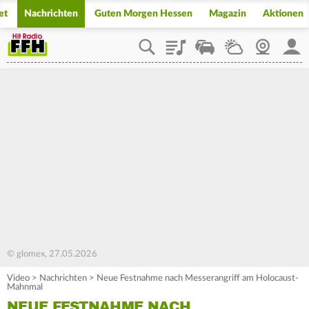
et
Nachrichten
Guten Morgen Hessen
Magazin
Aktionen
Playlist
Staupilot
Wetter
Webcam
Mein
© glomex, 27.05.2026
Video
>
Nachrichten
>
Neue Festnahme nach Messerangriff am Holocaust-
Mahnmal
NEUE FESTNAHME NACH