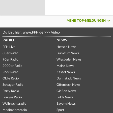
MEHR TOP-MELDUNGEN
Du bist hier:
www.FFH.de
>>>
Video
RADIO
NEWS
FFH Live
Hessen News
80er Radio
Frankfurt News
90er Radio
Wiesbaden News
2000er Radio
Mainz News
Rock Radio
Kassel News
Oldie Radio
Darmstadt News
Schlager Radio
Offenbach News
Party Radio
Gießen News
Lounge Radio
Fulda News
Weihnachtsradio
Bayern News
Meditationsradio
Sport