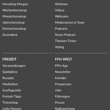
Horoskop Morgen
Aktionen
Wochenhoroskop
Videos
Monatshoroskop
Webcams
Jahreshoroskop
Moderatoren & Team
Partnerhoroskop
Podcasts
Aszendent
News-Podcast
Themen-Ticker
Voting
FREIZEIT
FFH-WELT
Veranstaltungen
FFH-App
Spielplätze
Newsletter
Rezepte
Kontakt
Meditation
Frequenzen
Ausflugsziele
Jobs
Freizeit-Tipps
Führungen
Ticketshop
Presse
Lotto Hessen
Radiowerbung