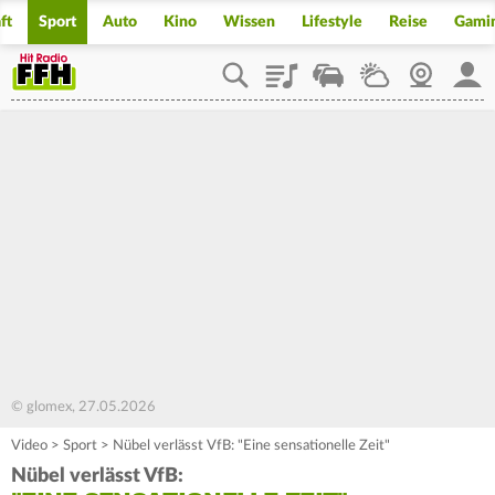
ft
Sport
Auto
Kino
Wissen
Lifestyle
Reise
Gami
Playlist
Staupilot
Wetter
Webcam
Mein
© glomex, 27.05.2026
Video
>
Sport
>
Nübel verlässt VfB: "Eine sensationelle Zeit"
Nübel verlässt VfB: