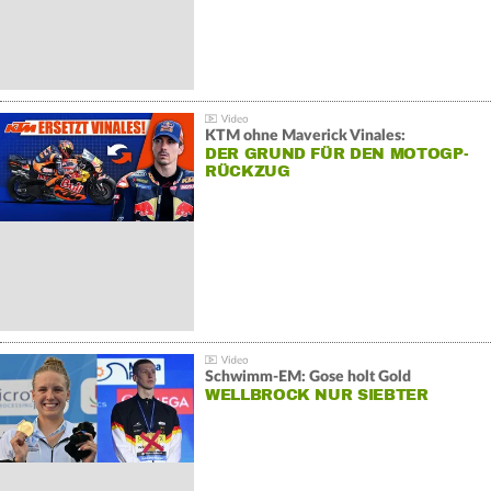
KTM ohne Maverick Vinales:
DER GRUND FÜR DEN MOTOGP-
RÜCKZUG
Schwimm-EM: Gose holt Gold
WELLBROCK NUR SIEBTER