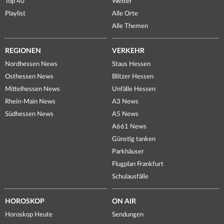
Top 40
Wetter
Playlist
Alle Orte
Alle Themen
REGIONEN
VERKEHR
Nordhessen News
Staus Hessen
Osthessen News
Blitzer Hessen
Mittelhessen News
Unfälle Hessen
Rhein-Main News
A3 News
Südhessen News
A5 News
A661 News
Günstig tanken
Parkhäuser
Flugplan Frankfurt
Schulausfälle
HOROSKOP
ON AIR
Horoskop Heute
Sendungen