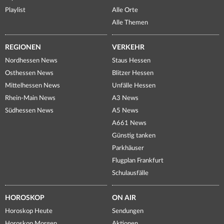
Playlist
Alle Orte
Alle Themen
REGIONEN
VERKEHR
Nordhessen News
Staus Hessen
Osthessen News
Blitzer Hessen
Mittelhessen News
Unfälle Hessen
Rhein-Main News
A3 News
Südhessen News
A5 News
A661 News
Günstig tanken
Parkhäuser
Flugplan Frankfurt
Schulausfälle
HOROSKOP
ON AIR
Horoskop Heute
Sendungen
Horoskop Morgen
Aktionen