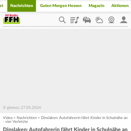
et
Nachrichten
Guten Morgen Hessen
Magazin
Aktionen
Playlist
Staupilot
Wetter
Webcam
Mein
© glomex, 27.05.2026
Video
>
Nachrichten
>
Dinslaken: Autofahrerin fährt Kinder in Schulnähe an
- vier Verletzte
Dinslaken: Autofahrerin fährt Kinder in Schulnähe an