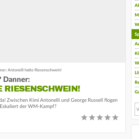
A
Mu
Wi
Sp
A
K
W
r: Antonelli hatte Riesenschwein!
Li
 Danner:
Re
E RIESENSCHWEIN!
G
a! Zwischen Kimi Antonelli und George Russell flogen
. Eskaliert der WM-Kampf?