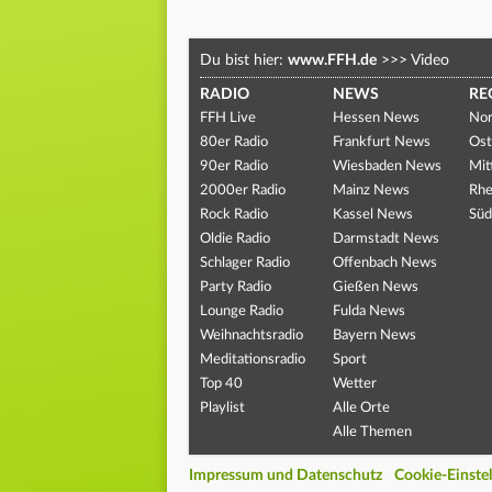
Du bist hier:
www.FFH.de
>>>
Video
RADIO
NEWS
RE
FFH Live
Hessen News
Nor
80er Radio
Frankfurt News
Ost
90er Radio
Wiesbaden News
Mit
2000er Radio
Mainz News
Rhe
Rock Radio
Kassel News
Süd
Oldie Radio
Darmstadt News
Schlager Radio
Offenbach News
Party Radio
Gießen News
Lounge Radio
Fulda News
Weihnachtsradio
Bayern News
Meditationsradio
Sport
Top 40
Wetter
Playlist
Alle Orte
Alle Themen
Impressum und Datenschutz
Cookie-Einste