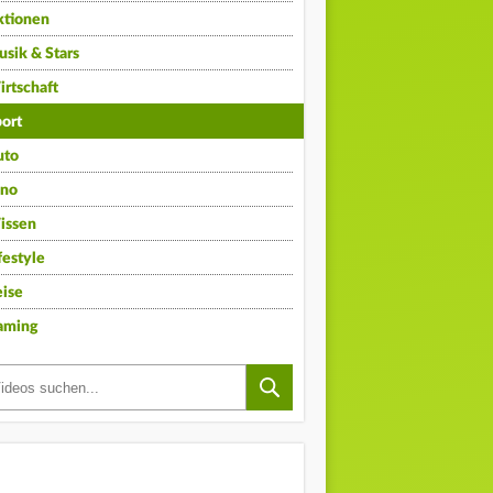
ktionen
sik & Stars
rtschaft
ort
uto
ino
issen
festyle
ise
aming