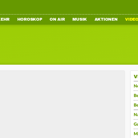
KEHR
HOROSKOP
ON AIR
MUSIK
AKTIONEN
VIDE
V
N
Be
B
N
G
M