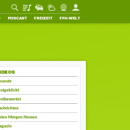
Playlist
Staupilot
Wetter
Webcam
Mein FFH
O
PODCAST
FREIZEIT
FFH-WELT
IDEOS
eueste
stgeklickt
estbewertet
achrichten
uten Morgen Hessen
agazin