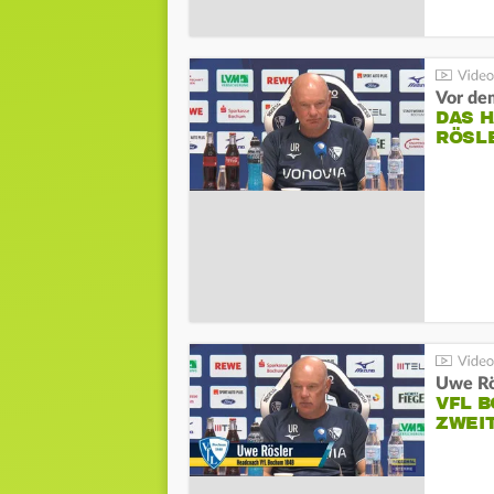
DAS 
RÖSL
VFL 
ZWEI