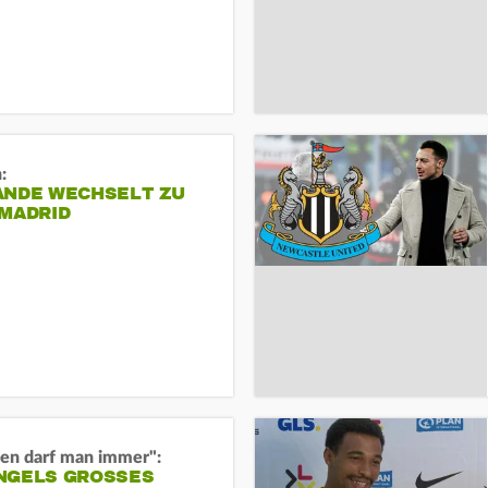
:
ANDE WECHSELT ZU
 MADRID
en darf man immer":
GELS GROSSES O