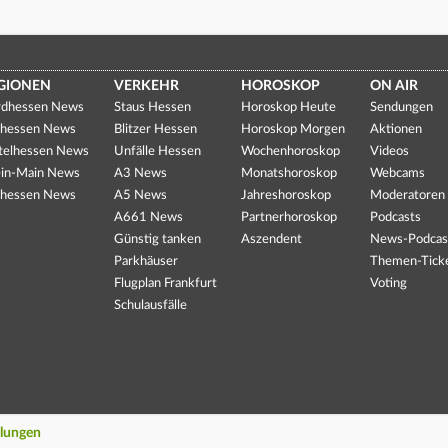
GIONEN
VERKEHR
HOROSKOP
ON AIR
dhessen News
Staus Hessen
Horoskop Heute
Sendungen
hessen News
Blitzer Hessen
Horoskop Morgen
Aktionen
telhessen News
Unfälle Hessen
Wochenhoroskop
Videos
in-Main News
A3 News
Monatshoroskop
Webcams
hessen News
A5 News
Jahreshoroskop
Moderatoren
A661 News
Partnerhoroskop
Podcasts
Günstig tanken
Aszendent
News-Podcas
Parkhäuser
Themen-Tick
Flugplan Frankfurt
Voting
Schulausfälle
llungen