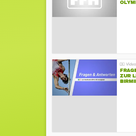
LYMPI
FRAG
ZUR L
BIRM