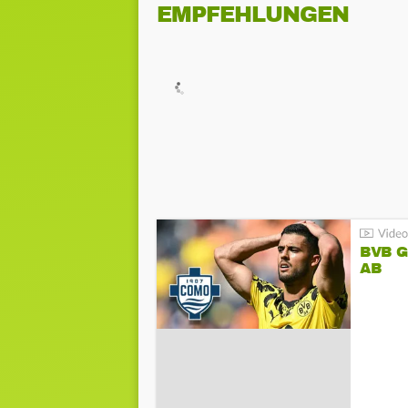
EMPFEHLUNGEN
BVB 
AB