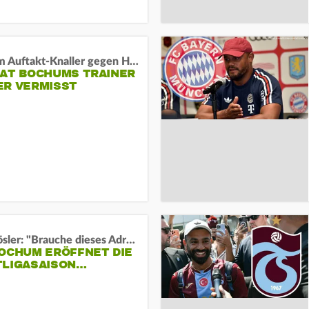
Vor dem Auftakt-Knaller gegen Hertha:
HAT BOCHUMS TRAINER
ER VERMISST
Uwe Rösler: "Brauche dieses Adrenalin"
BOCHUM ERÖFFNET DIE
TLIGASAISON…