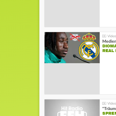
Medien
DIOM
REAL
"Träum
SPREN