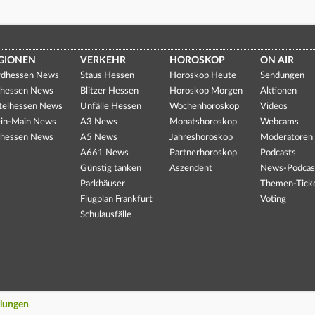
GIONEN
VERKEHR
HOROSKOP
ON AIR
dhessen News
Staus Hessen
Horoskop Heute
Sendungen
hessen News
Blitzer Hessen
Horoskop Morgen
Aktionen
telhessen News
Unfälle Hessen
Wochenhoroskop
Videos
in-Main News
A3 News
Monatshoroskop
Webcams
hessen News
A5 News
Jahreshoroskop
Moderatoren
A661 News
Partnerhoroskop
Podcasts
Günstig tanken
Aszendent
News-Podcas
Parkhäuser
Themen-Tick
Flugplan Frankfurt
Voting
Schulausfälle
llungen