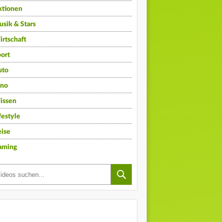
ktionen
sik & Stars
rtschaft
ort
uto
ino
issen
festyle
ise
aming