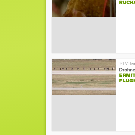
ÜCKG
Drohnen
ERMI
FLUG