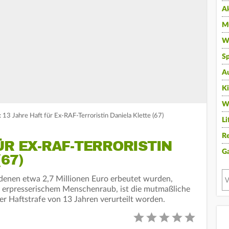
A
Mu
Wi
Sp
A
K
W
13 Jahre Haft für Ex-RAF-Terroristin Daniela Klette (67)
Li
Re
ÜR EX-RAF-TERRORISTIN
G
67)
denen etwa 2,7 Millionen Euro erbeutet wurden,
 erpresserischem Menschenraub, ist die mutmaßliche
ner Haftstrafe von 13 Jahren verurteilt worden.