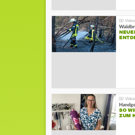
Waldbr
NEUE
ENTD
Handge
SO WI
ZUM 