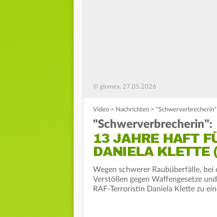
© glomex, 27.05.2026
Video
>
Nachrichten
>
"Schwerverbrecherin": 
"Schwerverbrecherin":
13 JAHRE HAFT F
DANIELA KLETTE (
Wegen schwerer Raubüberfälle, bei 
Verstößen gegen Waffengesetze und
RAF-Terroristin Daniela Klette zu ei