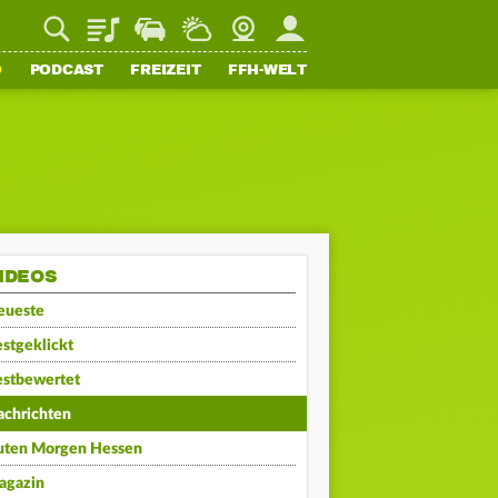
Playlist
Staupilot
Wetter
Webcam
Mein FFH
O
PODCAST
FREIZEIT
FFH-WELT
IDEOS
eueste
stgeklickt
estbewertet
achrichten
uten Morgen Hessen
agazin