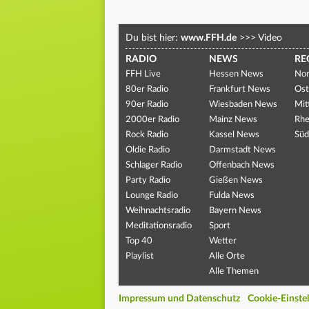
Du bist hier:
www.FFH.de
>>>
Video
RADIO
NEWS
RE
FFH Live
Hessen News
Nor
80er Radio
Frankfurt News
Ost
90er Radio
Wiesbaden News
Mit
2000er Radio
Mainz News
Rhe
Rock Radio
Kassel News
Süd
Oldie Radio
Darmstadt News
Schlager Radio
Offenbach News
Party Radio
Gießen News
Lounge Radio
Fulda News
Weihnachtsradio
Bayern News
Meditationsradio
Sport
Top 40
Wetter
Playlist
Alle Orte
Alle Themen
Impressum und Datenschutz
Cookie-Einste