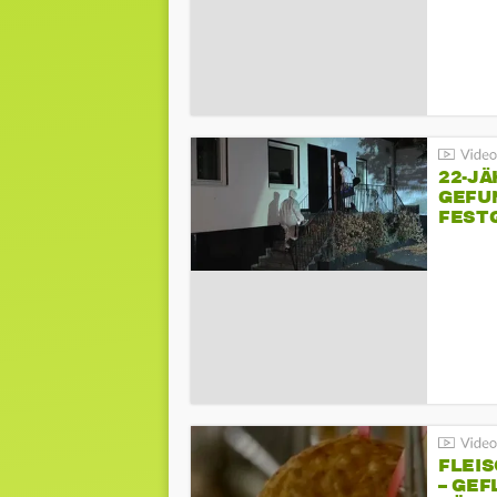
22-JÄ
GEFU
FEST
FLEI
– GEF