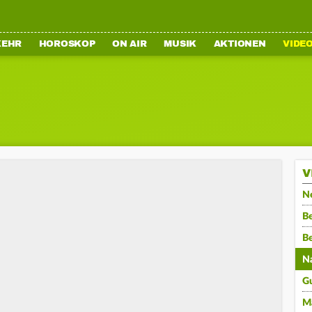
KEHR
HOROSKOP
ON AIR
MUSIK
AKTIONEN
VIDE
V
N
Be
B
N
G
M