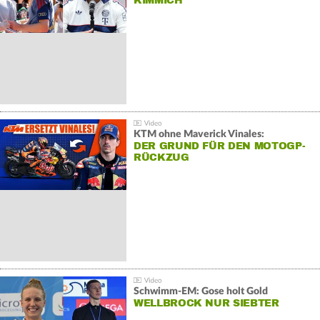
KIMMICH
KTM ohne Maverick Vinales:
DER GRUND FÜR DEN MOTOGP-
RÜCKZUG
Schwimm-EM: Gose holt Gold
WELLBROCK NUR SIEBTER