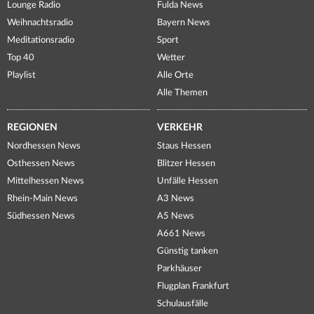
Lounge Radio
Fulda News
Weihnachtsradio
Bayern News
Meditationsradio
Sport
Top 40
Wetter
Playlist
Alle Orte
Alle Themen
REGIONEN
VERKEHR
Nordhessen News
Staus Hessen
Osthessen News
Blitzer Hessen
Mittelhessen News
Unfälle Hessen
Rhein-Main News
A3 News
Südhessen News
A5 News
A661 News
Günstig tanken
Parkhäuser
Flugplan Frankfurt
Schulausfälle