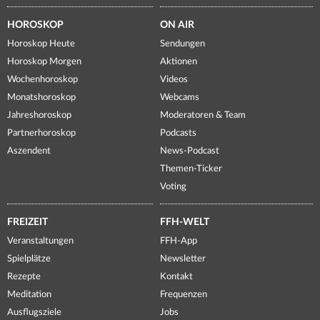
HOROSKOP
ON AIR
Horoskop Heute
Sendungen
Horoskop Morgen
Aktionen
Wochenhoroskop
Videos
Monatshoroskop
Webcams
Jahreshoroskop
Moderatoren & Team
Partnerhoroskop
Podcasts
Aszendent
News-Podcast
Themen-Ticker
Voting
FREIZEIT
FFH-WELT
Veranstaltungen
FFH-App
Spielplätze
Newsletter
Rezepte
Kontakt
Meditation
Frequenzen
Ausflugsziele
Jobs