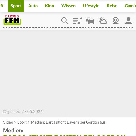
ft
Sport
Auto
Kino
Wissen
Lifestyle
Reise
Gami
Playlist
Staupilot
Wetter
Webcam
Mein
© glomex, 27.05.2026
Video
>
Sport
>
Medien: Barca sticht Bayern bei Gordon aus
Medien: